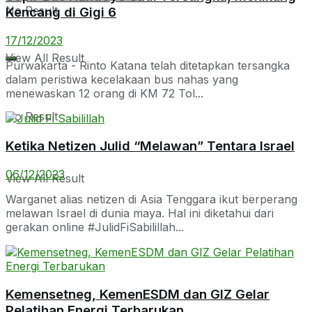
No Result
Kencang di Gigi 6
17/12/2023
View All Result
Purwakarta - Rinto Katana telah ditetapkan tersangka
dalam peristiwa kecelakaan bus nahas yang
menewaskan 12 orang di KM 72 Tol...
No Result
Ketika Netizen Julid “Melawan” Tentara Israel
06/12/2023
View All Result
Warganet alias netizen di Asia Tenggara ikut berperang
melawan Israel di dunia maya. Hal ini diketahui dari
gerakan online #JulidFiSabilillah...
Kemensetneg, KemenESDM dan GIZ Gelar
Pelatihan Energi Terbarukan