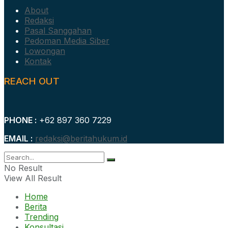
About
Redaksi
Pasal Sanggahan
Pedoman Media Siber
Lowongan
Kontak
REACH OUT
PHONE :
+62 897 360 7229
EMAIL :
redaksi@beritahukum.id
No Result
View All Result
Home
Berita
Trending
Konsultasi