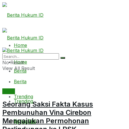
Home
Home
No Result
View All Result
Berita
Berita
Berita
Trending
Trending
Seorang Saksi Fakta Kasus
Pembunuhan Vina Cirebon
Mengajukan Permohonan
Konsultasi
Konsultasi