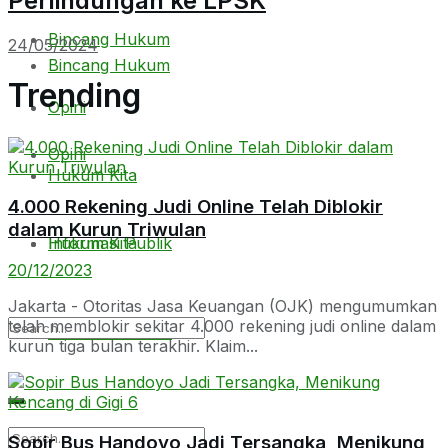
Perlindungan ke LPSK
Bincang Hukum
24/05/2024
Bincang Hukum
Trending
Opini
Opini
Hukum Kita
4.000 Rekening Judi Online Telah Diblokir
dalam Kurun Triwulan
Hukum Kita
Informasi Publik
20/12/2023
Jakarta - Otoritas Jasa Keuangan (OJK) mengumumkan
telah memblokir sekitar 4.000 rekening judi online dalam
Informasi Publik
kurun tiga bulan terakhir. Klaim...
Sopir Bus Handoyo Jadi Tersangka, Menikung