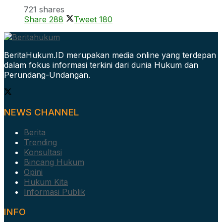
721 shares
Share
288
Tweet
180
BeritaHukum.ID merupakan media online yang terdepan
dalam fokus informasi terkini dari dunia Hukum dan
Perundang-Undangan.
NEWS CHANNEL
Berita
Trending
Konsultasi
Bincang Hukum
Opini
Hukum Kita
Informasi Publik
INFO