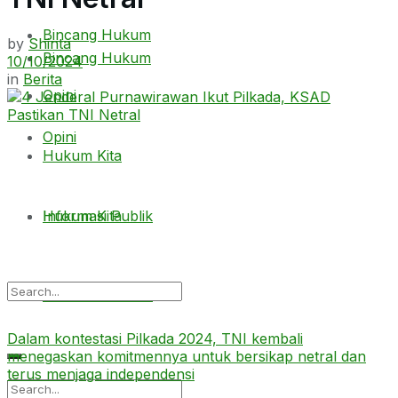
Bincang Hukum
by
Shinta
Bincang Hukum
10/10/2024
in
Berita
Opini
Opini
Hukum Kita
Hukum Kita
Informasi Publik
Informasi Publik
Dalam kontestasi Pilkada 2024, TNI kembali
menegaskan komitmennya untuk bersikap netral dan
terus menjaga independensi