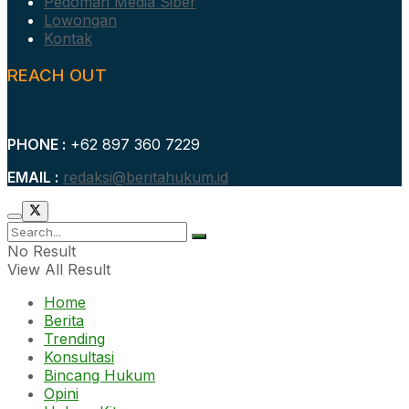
Pedoman Media Siber
Lowongan
Kontak
REACH OUT
PHONE :
+62 897 360 7229
EMAIL :
redaksi@beritahukum.id
No Result
View All Result
Home
Berita
Trending
Konsultasi
Bincang Hukum
Opini