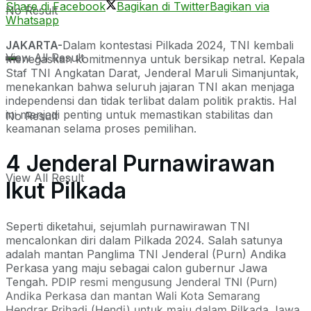
Share di Facebook
Bagikan di Twitter
Bagikan via
No Result
Whatsapp
JAKARTA-
Dalam kontestasi Pilkada 2024, TNI kembali
View All Result
menegaskan komitmennya untuk bersikap netral. Kepala
Staf TNI Angkatan Darat, Jenderal Maruli Simanjuntak,
menekankan bahwa seluruh jajaran TNI akan menjaga
independensi dan tidak terlibat dalam politik praktis. Hal
ini menjadi penting untuk memastikan stabilitas dan
No Result
keamanan selama proses pemilihan.
4 Jenderal Purnawirawan
View All Result
Ikut Pilkada
Seperti diketahui, sejumlah purnawirawan TNI
mencalonkan diri dalam Pilkada 2024. Salah satunya
adalah mantan Panglima TNI Jenderal (Purn) Andika
Perkasa yang maju sebagai calon gubernur Jawa
Tengah.
PDIP resmi mengusung Jenderal TNI (Purn)
Andika Perkasa dan mantan Wali Kota Semarang
Hendrar Prihadi (Hendi) untuk maju dalam Pilkada Jawa