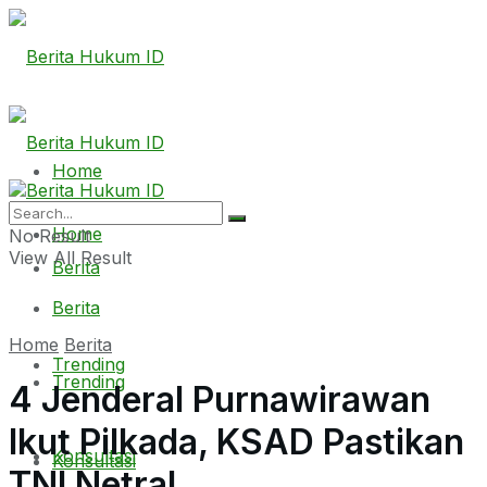
Home
Home
No Result
View All Result
Berita
Berita
Home
Berita
Trending
Trending
4 Jenderal Purnawirawan
Ikut Pilkada, KSAD Pastikan
Konsultasi
Konsultasi
TNI Netral