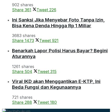
902 shares
Share
361
Tweet
226
Ini Sanksi Jika Menyebar Foto Tanpa Izin,
Bisa Kena Denda Hingga Rp 1 Miliar
3683 shares
Share
1473
Tweet
921
Benarkah Lapor Polisi Harus Bayar? Begini
Aturannya
1261 shares
Share
504
Tweet
315
Viral IKD akan Menggantikan E-KTP, Ini
Beda Fungsi dan Kegunaannya
721 shares
Share
288
Tweet
180