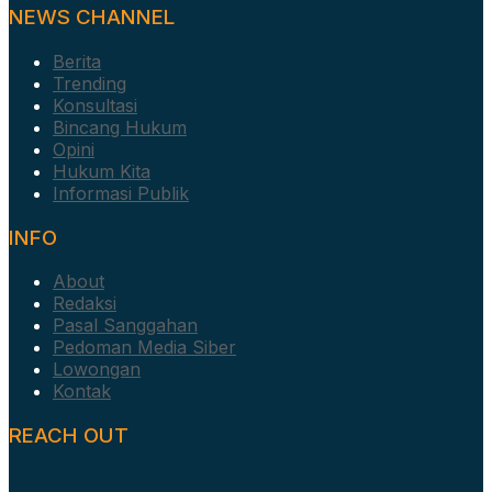
NEWS CHANNEL
Berita
Trending
Konsultasi
Bincang Hukum
Opini
Hukum Kita
Informasi Publik
INFO
About
Redaksi
Pasal Sanggahan
Pedoman Media Siber
Lowongan
Kontak
REACH OUT