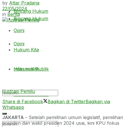
by
Attar Pradana
22/05/2024
Bincang Hukum
in
Berita
Bincang Hukum
Opini
Opini
Hukum Kita
Hukum Kita
Informasi Publik
Ilustrasi Pemilu
Informasi Publik
Share di Facebook
Bagikan di Twitter
Bagikan via
Whatsapp
JAKARTA
– Setelah pemilihan umum legislatif, pemilihan
presiden dan wakil presiden 2024 usai, kini KPU fokus