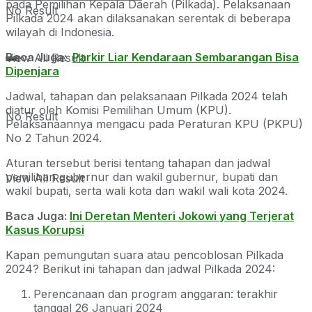
pada Pemilihan Kepala Daerah (Pilkada). Pelaksanaan
No Result
Pilkada 2024 akan dilaksanakan serentak di beberapa
wilayah di Indonesia.
Baca Juga:
Parkir Liar Kendaraan Sembarangan Bisa
View All Result
Dipenjara
Jadwal, tahapan dan pelaksanaan Pilkada 2024 telah
diatur oleh Komisi Pemilihan Umum (KPU).
No Result
Pelaksanaannya mengacu pada Peraturan KPU (PKPU)
No 2 Tahun 2024.
Aturan tersebut berisi tentang tahapan dan jadwal
pemilihan gubernur dan wakil gubernur, bupati dan
View All Result
wakil bupati, serta wali kota dan wakil wali kota 2024.
Baca Juga:
Ini Deretan Menteri Jokowi yang Terjerat
Kasus Korupsi
Kapan pemungutan suara atau pencoblosan Pilkada
2024? Berikut ini tahapan dan jadwal Pilkada 2024:
Perencanaan dan program anggaran: terakhir
tanggal 26 Januari 2024