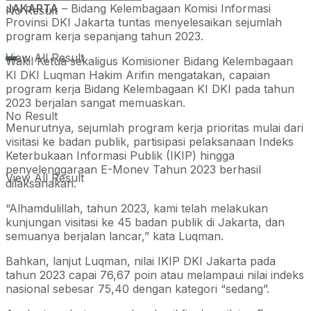
JAKARTA
– Bidang Kelembagaan Komisi Informasi
No Result
Provinsi DKI Jakarta tuntas menyelesaikan sejumlah
program kerja sepanjang tahun 2023.
View All Result
Wakil Ketua sekaligus Komisioner Bidang Kelembagaan
KI DKI Luqman Hakim Arifin mengatakan, capaian
program kerja Bidang Kelembagaan KI DKI pada tahun
2023 berjalan sangat memuaskan.
No Result
Menurutnya, sejumlah program kerja prioritas mulai dari
visitasi ke badan publik, partisipasi pelaksanaan Indeks
Keterbukaan Informasi Publik (IKIP) hingga
penyelenggaraan E-Monev Tahun 2023 berhasil
View All Result
dilaksanakan.
“Alhamdulillah, tahun 2023, kami telah melakukan
kunjungan visitasi ke 45 badan publik di Jakarta, dan
semuanya berjalan lancar,” kata Luqman.
Bahkan, lanjut Luqman, nilai IKIP DKI Jakarta pada
tahun 2023 capai 76,67 poin atau melampaui nilai indeks
nasional sebesar 75,40 dengan kategori “sedang”.