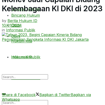
Kelembagaan KI DKI di 2023
Bincang Hukum
Bincang Hukum
by
Berita Hukum ID
Opini
10/01/2024
in
Informasi Publik
Opini
Hukum Kita
Hukum Kita
Informasi Publik
Informasi Publik
Share di Facebook
Bagikan di Twitter
Bagikan via
Whatsapp