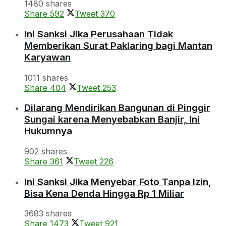
1480 shares
Share
592
Tweet
370
Ini Sanksi Jika Perusahaan Tidak
Memberikan Surat Paklaring bagi Mantan
Karyawan
1011 shares
Share
404
Tweet
253
Dilarang Mendirikan Bangunan di Pinggir
Sungai karena Menyebabkan Banjir, Ini
Hukumnya
902 shares
Share
361
Tweet
226
Ini Sanksi Jika Menyebar Foto Tanpa Izin,
Bisa Kena Denda Hingga Rp 1 Miliar
3683 shares
Share
1473
Tweet
921