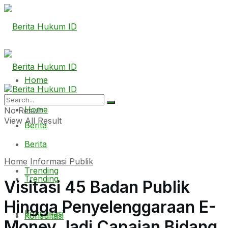
Home
Home
No Result
View All Result
Berita
Berita
Home
Informasi Publik
Trending
Trending
Visitasi 45 Badan Publik
Hingga Penyelenggaraan E-
Konsultasi
Konsultasi
Monev Jadi Capaian Bidang