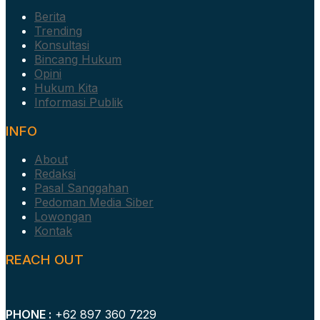
Berita
Trending
Konsultasi
Bincang Hukum
Opini
Hukum Kita
Informasi Publik
INFO
About
Redaksi
Pasal Sanggahan
Pedoman Media Siber
Lowongan
Kontak
REACH OUT
PHONE :
+62 897 360 7229