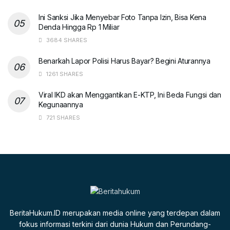
Ini Sanksi Jika Menyebar Foto Tanpa Izin, Bisa Kena
Denda Hingga Rp 1 Miliar
3684 SHARES
Benarkah Lapor Polisi Harus Bayar? Begini Aturannya
1261 SHARES
Viral IKD akan Menggantikan E-KTP, Ini Beda Fungsi dan
Kegunaannya
721 SHARES
BeritaHukum.ID merupakan media online yang terdepan dalam
fokus informasi terkini dari dunia Hukum dan Perundang-