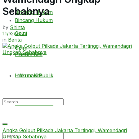
Sebabnya
Bincang Hukum
Bincang Hukum
by
Shinta
Opini
11/12/2024
in
Berita
Opini
Hukum Kita
Hukum Kita
Informasi Publik
Informasi Publik
Angka Golput Pilkada Jakarta Tertinggi, Wamendagri
Ungkap Sebabnya