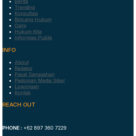
Berita
Trending
Konsultasi
Bincang Hukum
Opini
Hukum Kita
Informasi Publik
INFO
About
Redaksi
Pasal Sanggahan
Pedoman Media Siber
Lowongan
Kontak
REACH OUT
PHONE :
+62 897 360 7229