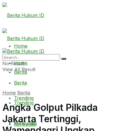
Home
Home
No Result
View All Result
Berita
Berita
Home
Berita
Trending
Trending
Angka Golput Pilkada
Jakarta Tertinggi,
Konsultasi
Konsultasi
Wamendagri Ungkap