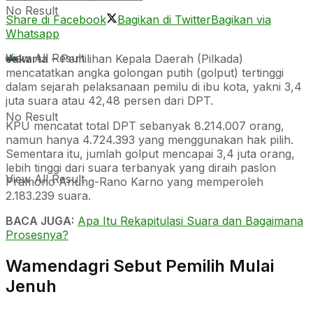
No Result
Share di Facebook
Bagikan di Twitter
Bagikan via
Whatsapp
View All Result
Jakarta
– Pemilihan Kepala Daerah (Pilkada)
mencatatkan angka golongan putih (golput) tertinggi
dalam sejarah pelaksanaan pemilu di ibu kota, yakni 3,4
juta suara atau 42,48 persen dari DPT.
No Result
KPU mencatat total DPT sebanyak 8.214.007 orang,
namun hanya 4.724.393 yang menggunakan hak pilih.
Sementara itu, jumlah golput mencapai 3,4 juta orang,
lebih tinggi dari suara terbanyak yang diraih paslon
View All Result
Pramono Anung-Rano Karno yang memperoleh
2.183.239 suara.
BACA JUGA:
Apa Itu Rekapitulasi Suara dan Bagaimana
Prosesnya?
Wamendagri Sebut Pemilih Mulai
Jenuh