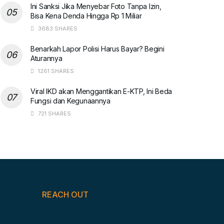
Ini Sanksi Jika Menyebar Foto Tanpa Izin,
Bisa Kena Denda Hingga Rp 1 Miliar
3683 SHARES
Benarkah Lapor Polisi Harus Bayar? Begini
Aturannya
1261 SHARES
Viral IKD akan Menggantikan E-KTP, Ini Beda
Fungsi dan Kegunaannya
721 SHARES
REACH OUT