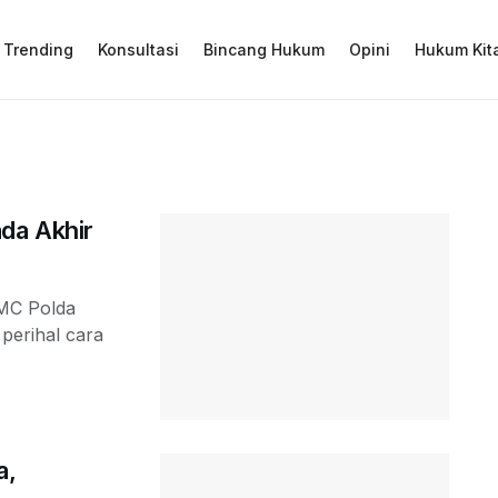
Trending
Konsultasi
Bincang Hukum
Opini
Hukum Kit
da Akhir
TMC Polda
erihal cara
a,