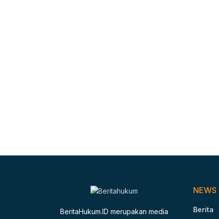
NEWS
Berita
BeritaHukum.ID merupakan media