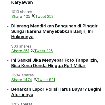
Karyawan
1013 shares
Share
405
Tweet
253
Dilarang Mendirikan Bangunan di Pinggir
Sungai karena Menyebabkan Banjir, Ini
Hukumnya
903 shares
Share
361
Tweet
226
Ini Sanksi Jika Menyebar Foto Tanpa Izin,
Bisa Kena Denda Hingga Rp 1 Miliar
3684 shares
Share
1474
Tweet
921
Benarkah Lapor Polisi Harus Bayar? Begini
Aturannya
1262 shares