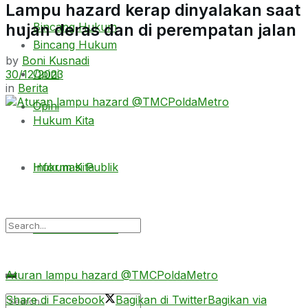
Lampu hazard kerap dinyalakan saat
hujan deras dan di perempatan jalan
Bincang Hukum
Bincang Hukum
by
Boni Kusnadi
Opini
30/12/2023
in
Berita
Opini
Hukum Kita
Hukum Kita
Informasi Publik
Informasi Publik
Aturan lampu hazard @TMCPoldaMetro
Share di Facebook
Bagikan di Twitter
Bagikan via