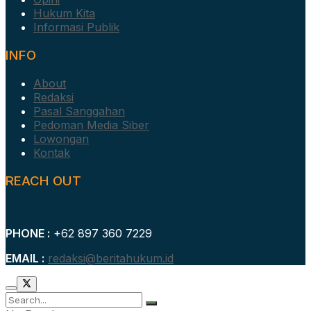
Hukum Kita
Informasi Publik
INFO
About
Redaksi
Pasal Sanggahan
Pedoman Media Siber
Lowongan
Kontak
REACH OUT
PHONE :
+62 897 360 7229
EMAIL :
redaksi@beritahukum.id