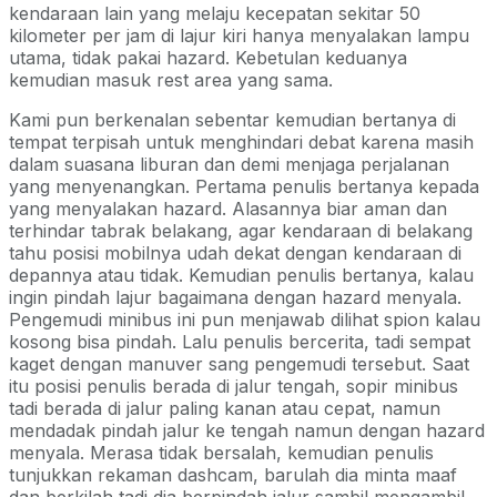
kendaraan lain yang melaju kecepatan sekitar 50
kilometer per jam di lajur kiri hanya menyalakan lampu
utama, tidak pakai hazard. Kebetulan keduanya
kemudian masuk rest area yang sama.
Kami pun berkenalan sebentar kemudian bertanya di
tempat terpisah untuk menghindari debat karena masih
dalam suasana liburan dan demi menjaga perjalanan
yang menyenangkan. Pertama penulis bertanya kepada
yang menyalakan hazard. Alasannya biar aman dan
terhindar tabrak belakang, agar kendaraan di belakang
tahu posisi mobilnya udah dekat dengan kendaraan di
depannya atau tidak. Kemudian penulis bertanya, kalau
ingin pindah lajur bagaimana dengan hazard menyala.
Pengemudi minibus ini pun menjawab dilihat spion kalau
kosong bisa pindah. Lalu penulis bercerita, tadi sempat
kaget dengan manuver sang pengemudi tersebut. Saat
itu posisi penulis berada di jalur tengah, sopir minibus
tadi berada di jalur paling kanan atau cepat, namun
mendadak pindah jalur ke tengah namun dengan hazard
menyala. Merasa tidak bersalah, kemudian penulis
tunjukkan rekaman dashcam, barulah dia minta maaf
dan berkilah tadi dia berpindah jalur sambil mengambil