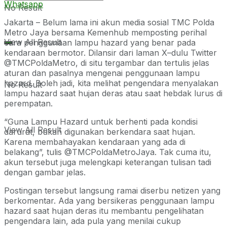
Whatsapp
No Result
Jakarta – Belum lama ini akun media sosial TMC Polda
Metro Jaya bersama Kemenhub memposting perihal
View All Result
cara penggunaan lampu hazard yang benar pada
kendaraan bermotor. Dilansir dari laman X–dulu Twitter
@TMCPoldaMetro, di situ tergambar dan tertulis jelas
aturan dan pasalnya mengenai penggunaan lampu
hazard. Boleh jadi, kita melihat pengendara menyalakan
No Result
lampu hazard saat hujan deras atau saat hebdak lurus di
perempatan.
“Guna Lampu Hazard untuk berhenti pada kondisi
View All Result
darurat, bukan digunakan berkendara saat hujan.
Karena membahayakan kendaraan yang ada di
belakang”, tulis @TMCPoldaMetroJaya. Tak cuma itu,
akun tersebut juga melengkapi keterangan tulisan tadi
dengan gambar jelas.
Postingan tersebut langsung ramai diserbu netizen yang
berkomentar. Ada yang bersikeras penggunaan lampu
hazard saat hujan deras itu membantu pengelihatan
pengendara lain, ada pula yang menilai cukup