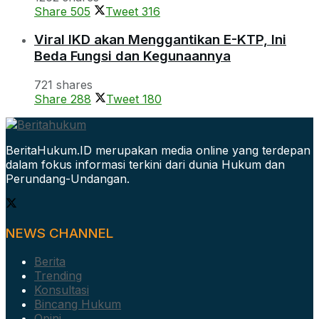
Share
505
Tweet
316
Viral IKD akan Menggantikan E-KTP, Ini
Beda Fungsi dan Kegunaannya
721 shares
Share
288
Tweet
180
BeritaHukum.ID merupakan media online yang terdepan
dalam fokus informasi terkini dari dunia Hukum dan
Perundang-Undangan.
NEWS CHANNEL
Berita
Trending
Konsultasi
Bincang Hukum
Opini