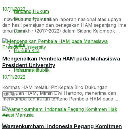
10/11/2022
Bincang Hukum
Bincang Hukum
Indonesia menyampaikan laporan nasional atas upaya
dan hasil pemajuan dan penegakan HAM sepanjang lima
Opini
tahun terakhir (2017-2022) dalam Sidang Kelompok ...
Opini
Hukum Kita
Mengenalkan Pembela HAM pada Mahasiswa
President University
Hukum Kita
Informasi Publik
10/11/2022
Komnas HAM melalui Plt Kepala Biro Dukungan
Pemajuan HAM, Mimin Dwi Hartono, menerima dan
Informasi Publik
menyampaikan kuliah tentang Pembela HAM pada ...
Wamenkumham: Indonesia Pegang Komitmen