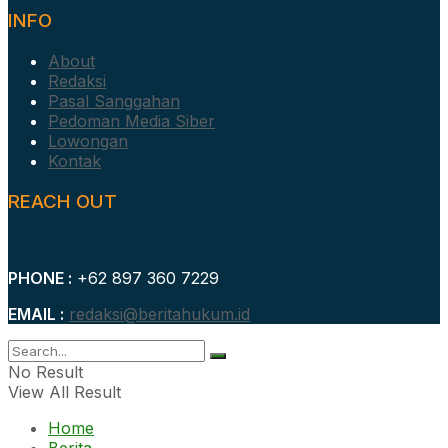
INFO
About
Redaksi
Pasal Sanggahan
Pedoman Media Siber
Lowongan
Kontak
REACH OUT
PHONE :
+62 897 360 7229
EMAIL :
redaksi@beritahukum.id
No Result
View All Result
Home
Berita