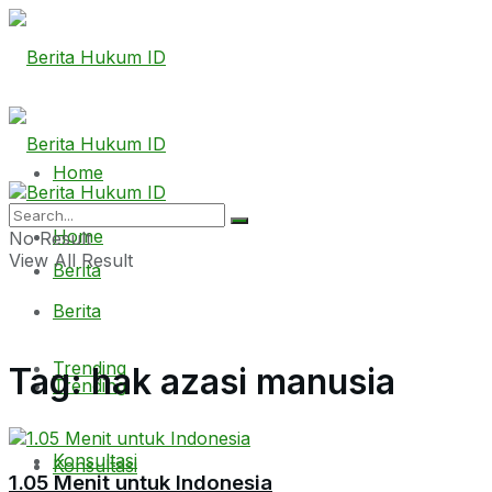
Home
Home
No Result
View All Result
Berita
Berita
Trending
Tag:
hak azasi manusia
Trending
Konsultasi
Konsultasi
1.05 Menit untuk Indonesia