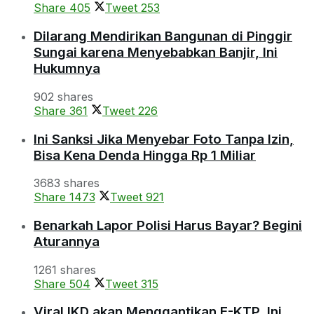
Share
405
Tweet
253
Dilarang Mendirikan Bangunan di Pinggir
Sungai karena Menyebabkan Banjir, Ini
Hukumnya
902 shares
Share
361
Tweet
226
Ini Sanksi Jika Menyebar Foto Tanpa Izin,
Bisa Kena Denda Hingga Rp 1 Miliar
3683 shares
Share
1473
Tweet
921
Benarkah Lapor Polisi Harus Bayar? Begini
Aturannya
1261 shares
Share
504
Tweet
315
Viral IKD akan Menggantikan E-KTP, Ini