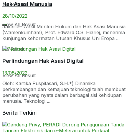
Hak Asasi Manusia
No Result
28/10/2022
View All Result
Jakarta– Wakil Menteri Hukum dan Hak Asasi Manusia
(Wamenkumham), Prof. Edward O.S. Hiariej, menerima
kunjungan kehormatan Utusan Khusus Uni Eropa ...
No Result
Perlindungan Hak Asasi Digital
13/08/2022
View All Result
Oleh: Kartika Puspitasari, S.H.*) Dinamika
perkembangan dan kemajuan teknologi telah membuat
perubahan yang nyata dalam berbagai sisi kehidupan
manusia. Teknologi ...
Berita Terkini