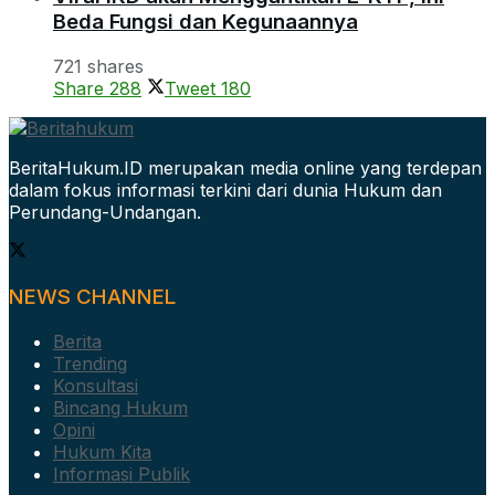
Beda Fungsi dan Kegunaannya
721 shares
Share
288
Tweet
180
BeritaHukum.ID merupakan media online yang terdepan
dalam fokus informasi terkini dari dunia Hukum dan
Perundang-Undangan.
NEWS CHANNEL
Berita
Trending
Konsultasi
Bincang Hukum
Opini
Hukum Kita
Informasi Publik