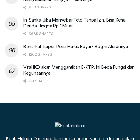
903 SHARES
Ini Sanksi Jika Menyebar Foto Tanpa Izin, Bisa Kena
Denda Hingga Rp 1 Miliar
3685 SHARES
Benarkah Lapor Polisi Harus Bayar? Begini Aturannya
1262 SHARES
Viral IKD akan Menggantikan E-KTP, Ini Beda Fungsi dan
Kegunaannya
721 SHARES
BeritaHukum.ID merupakan media online yang terdepan dalam