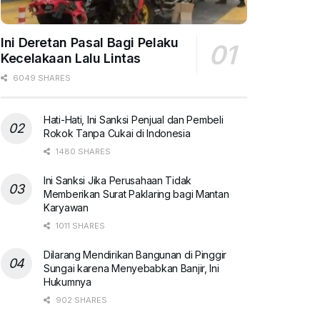
Ini Deretan Pasal Bagi Pelaku
Kecelakaan Lalu Lintas
6049 SHARES
Hati-Hati, Ini Sanksi Penjual dan Pembeli
Rokok Tanpa Cukai di Indonesia
1480 SHARES
Ini Sanksi Jika Perusahaan Tidak
Memberikan Surat Paklaring bagi Mantan
Karyawan
1011 SHARES
Dilarang Mendirikan Bangunan di Pinggir
Sungai karena Menyebabkan Banjir, Ini
Hukumnya
902 SHARES