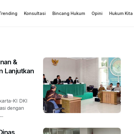
Trending
Konsultasi
Bincang Hukum
Opini
Hukum Kita
anan &
n Lanjutkan
karta-KI DKI
masi dengan
..
Dinas