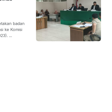
etakan badan
si ke Komisi
3). ...