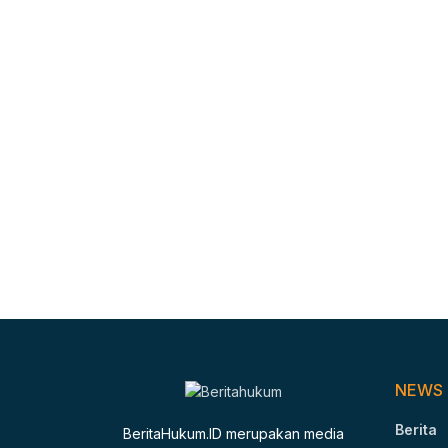
NEWS
Berita
BeritaHukum.ID merupakan media