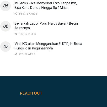
Ini Sanksi Jika Menyebar Foto Tanpa Izin,
Bisa Kena Denda Hingga Rp 1 Miliar
3683 SHARES
Benarkah Lapor Polisi Harus Bayar? Begini
Aturannya
1261 SHARES
Viral IKD akan Menggantikan E-KTP, Ini Beda
Fungsi dan Kegunaannya
720 SHARES
REACH OUT