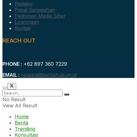
Redaksi
Pasal Sanggahan
Pedoman Media Siber
Lowongan
Kontak
REACH OUT
PHONE :
+62 897 360 7229
EMAIL :
redaksi@beritahukum.id
No Result
View All Result
Home
Berita
Trending
Konsultasi