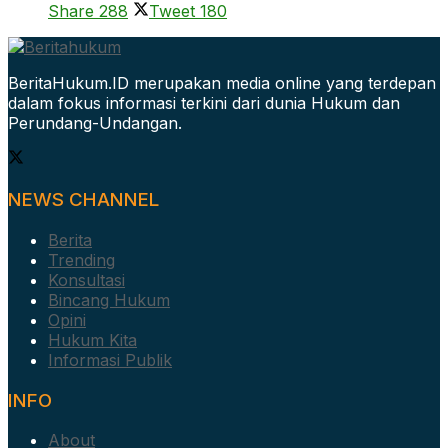
Share
288
Tweet
180
BeritaHukum.ID merupakan media online yang terdepan
dalam fokus informasi terkini dari dunia Hukum dan
Perundang-Undangan.
NEWS CHANNEL
Berita
Trending
Konsultasi
Bincang Hukum
Opini
Hukum Kita
Informasi Publik
INFO
About