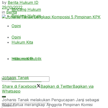
by
Berita Hukum ID
29/10/2022
Bincang Hukum
in
Berita
Bincang Hukum
Opini
Opini
Hukum Kita
Hukum Kita
Informasi Publik
Johanis Tanak
Informasi Publik
Share di Facebook
Bagikan di Twitter
Bagikan via
Whatsapp
Johanis Tanak melakukan Pengucapan Janji sebagai
Wakil Ketua merangkap Anggota Pimpinan Komisi