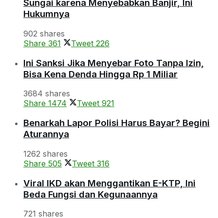
Sungai karena Menyebabkan Banjir, Ini
Hukumnya
902 shares
Share
361
Tweet
226
Ini Sanksi Jika Menyebar Foto Tanpa Izin,
Bisa Kena Denda Hingga Rp 1 Miliar
3684 shares
Share
1474
Tweet
921
Benarkah Lapor Polisi Harus Bayar? Begini
Aturannya
1262 shares
Share
505
Tweet
316
Viral IKD akan Menggantikan E-KTP, Ini
Beda Fungsi dan Kegunaannya
721 shares