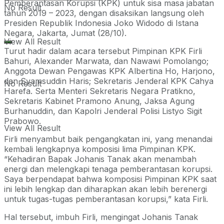
Pemberantasan Korupsi (KPK) untuk sisa masa jabatan
No Result
tahun 2019 – 2023, dengan disaksikan langsung oleh
Presiden Republik Indonesia Joko Widodo di Istana
Negara, Jakarta, Jumat (28/10).
View All Result
Turut hadir dalam acara tersebut Pimpinan KPK Firli
Bahuri, Alexander Marwata, dan Nawawi Pomolango;
Anggota Dewan Pengawas KPK Albertina Ho, Harjono,
dan Syamsuddin Haris; Sekretaris Jenderal KPK Cahya
No Result
Harefa. Serta Menteri Sekretaris Negara Pratikno,
Sekretaris Kabinet Pramono Anung, Jaksa Agung
Burhanuddin, dan Kapolri Jenderal Polisi Listyo Sigit
Prabowo.
View All Result
Firli menyambut baik pengangkatan ini, yang menandai
kembali lengkapnya komposisi lima Pimpinan KPK.
“Kehadiran Bapak Johanis Tanak akan menambah
energi dan melengkapi tenaga pemberantasan korupsi.
Saya berpendapat bahwa komposisi Pimpinan KPK saat
ini lebih lengkap dan diharapkan akan lebih berenergi
untuk tugas-tugas pemberantasan korupsi,” kata Firli.
Hal tersebut, imbuh Firli, mengingat Johanis Tanak