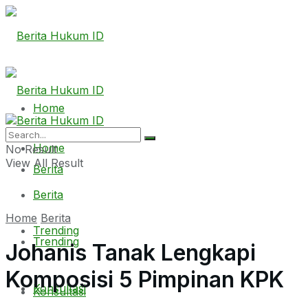
Home
Home
No Result
View All Result
Berita
Berita
Home
Berita
Trending
Trending
Johanis Tanak Lengkapi
Komposisi 5 Pimpinan KPK
Konsultasi
Konsultasi