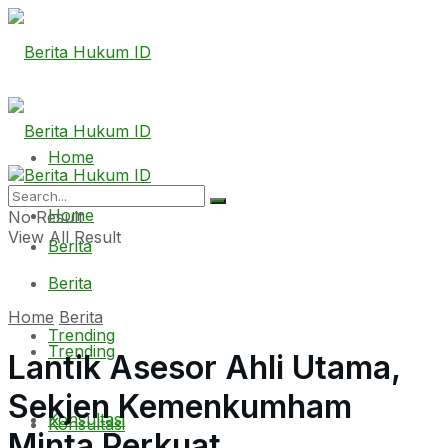
Home
Home
No Result
View All Result
Berita
Berita
Home
Berita
Trending
Trending
Lantik Asesor Ahli Utama,
Sekjen Kemenkumham
Konsultasi
Konsultasi
Minta Perkuat