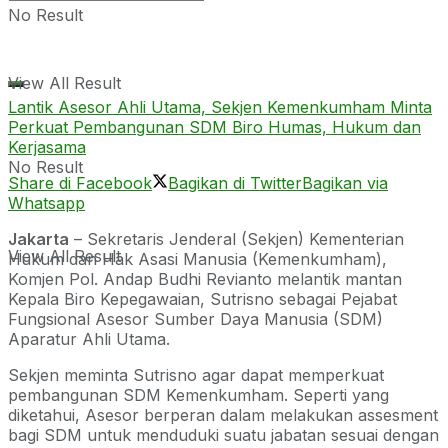
No Result
View All Result
Lantik Asesor Ahli Utama, Sekjen Kemenkumham Minta
Perkuat Pembangunan SDM Biro Humas, Hukum dan
Kerjasama
No Result
Share di Facebook
Bagikan di Twitter
Bagikan via
Whatsapp
Jakarta
– Sekretaris Jenderal (Sekjen) Kementerian
View All Result
Hukum dan Hak Asasi Manusia (Kemenkumham),
Komjen Pol. Andap Budhi Revianto melantik mantan
Kepala Biro Kepegawaian, Sutrisno sebagai Pejabat
Fungsional Asesor Sumber Daya Manusia (SDM)
Aparatur Ahli Utama.
Sekjen meminta Sutrisno agar dapat memperkuat
pembangunan SDM Kemenkumham. Seperti yang
diketahui, Asesor berperan dalam melakukan assesment
bagi SDM untuk menduduki suatu jabatan sesuai dengan