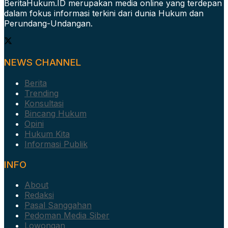
BeritaHukum.ID merupakan media online yang terdepan
dalam fokus informasi terkini dari dunia Hukum dan
Perundang-Undangan.
NEWS CHANNEL
Berita
Trending
Konsultasi
Bincang Hukum
Opini
Hukum Kita
Informasi Publik
INFO
About
Redaksi
Pasal Sanggahan
Pedoman Media Siber
Lowongan