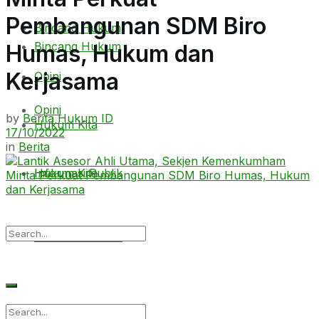
Pembangunan SDM Biro
Bincang Hukum
Bincang Hukum
Humas, Hukum dan
Kerjasama
Opini
Opini
by
Berita Hukum ID
Hukum Kita
17/10/2022
in
Berita
Hukum Kita
Informasi Publik
Informasi Publik