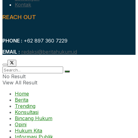
Kontak
REACH OUT
PHONE :
+62 897 360 7229
EMAIL :
redaksi@beritahukum.id
No Result
View All Result
Home
Berita
Trending
Konsultasi
Bincang Hukum
Opini
Hukum Kita
Informasi Publik