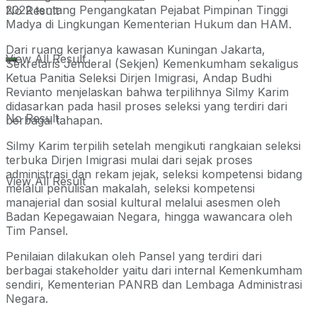
2022 tentang Pengangkatan Pejabat Pimpinan Tinggi
No Result
Madya di Lingkungan Kementerian Hukum dan HAM.
Dari ruang kerjanya kawasan Kuningan Jakarta,
View All Result
Sekretaris Jenderal (Sekjen) Kemenkumham sekaligus
Ketua Panitia Seleksi Dirjen Imigrasi, Andap Budhi
Revianto menjelaskan bahwa terpilihnya Silmy Karim
didasarkan pada hasil proses seleksi yang terdiri dari
No Result
berbagai tahapan.
Silmy Karim terpilih setelah mengikuti rangkaian seleksi
terbuka Dirjen Imigrasi mulai dari sejak proses
administrasi dan rekam jejak, seleksi kompetensi bidang
View All Result
melalui penulisan makalah, seleksi kompetensi
manajerial dan sosial kultural melalui asesmen oleh
Badan Kepegawaian Negara, hingga wawancara oleh
Tim Pansel.
Penilaian dilakukan oleh Pansel yang terdiri dari
berbagai stakeholder yaitu dari internal Kemenkumham
sendiri, Kementerian PANRB dan Lembaga Administrasi
Negara.