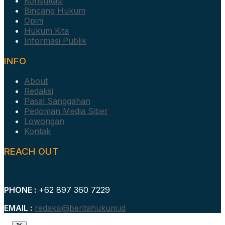
Konsultasi
Bincang Hukum
Opini
Hukum Kita
Informasi Publik
INFO
About
Redaksi
Pasal Sanggahan
Pedoman Media Siber
Lowongan
Kontak
REACH OUT
PHONE :
+62 897 360 7229
EMAIL :
redaksi@beritahukum.id