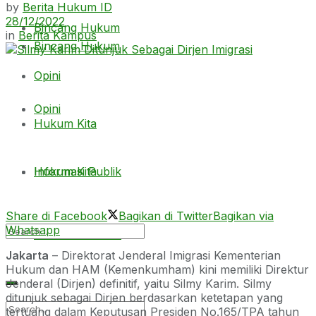
by
Berita Hukum ID
28/12/2022
Bincang Hukum
in
Berita Kampus
Bincang Hukum
Opini
Opini
Hukum Kita
Hukum Kita
Informasi Publik
Share di Facebook
Bagikan di Twitter
Bagikan via
Whatsapp
Informasi Publik
Jakarta
– Direktorat Jenderal Imigrasi Kementerian
Hukum dan HAM (Kemenkumham) kini memiliki Direktur
Jenderal (Dirjen) definitif, yaitu Silmy Karim. Silmy
ditunjuk sebagai Dirjen berdasarkan ketetapan yang
tertuang dalam Keputusan Presiden No.165/TPA tahun