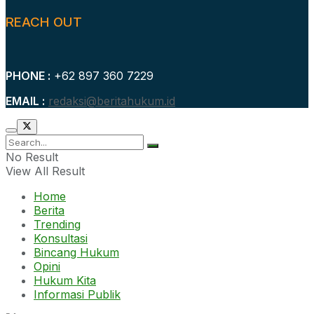
REACH OUT
PHONE :
+62 897 360 7229
EMAIL :
redaksi@beritahukum.id
No Result
View All Result
Home
Berita
Trending
Konsultasi
Bincang Hukum
Opini
Hukum Kita
Informasi Publik