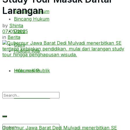
Larangan
Bincang Hukum
Bincang Hukum
by
Shinta
Opini
07/05/2025
in
Berita
Opini
Hukum Kita
Hukum Kita
Informasi Publik
Informasi Publik
Gubernur Jawa Barat Dedi Mulyadi menerbitkan SE