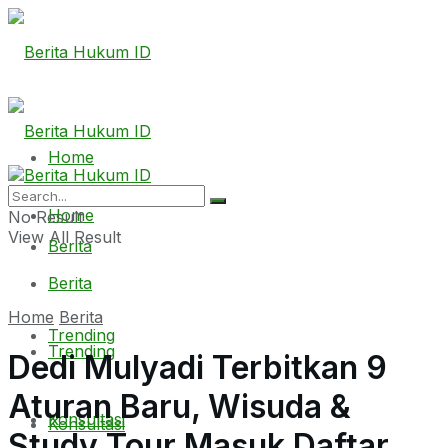
Home
Home
No Result
View All Result
Berita
Berita
Home
Berita
Trending
Trending
Dedi Mulyadi Terbitkan 9
Aturan Baru, Wisuda &
Konsultasi
Konsultasi
Study Tour Masuk Daftar