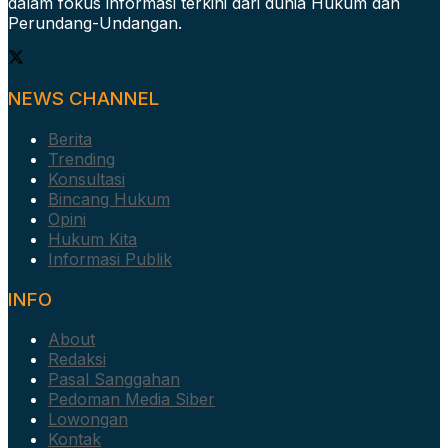
dalam fokus informasi terkini dari dunia Hukum dan
Perundang-Undangan.
NEWS CHANNEL
Berita
Trending
Konsultasi
Bincang Hukum
Opini
Hukum Kita
Informasi Publik
INFO
About
Redaksi
Pasal Sanggahan
Pedoman Media Siber
Lowongan
Kontak