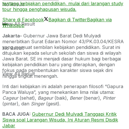
tentang kebijakan pendidikan, mulai dari larangan study
No Result
tour hingga penghapusan wisuda.
Share di Facebook
Bagikan di Twitter
Bagikan via
View All Result
Whatsapp
Jakarta-
Gubernur Jawa Barat Dedi Mulyadi
menerbitkan Surat Edaran Nomor 43/PK.03.04/KESRA
yang memuat sembilan kebijakan pendidikan. Surat ini
No Result
ditujukan kepada seluruh sekolah dan siswa di wilayah
Jawa Barat. SE ini menjadi dasar hukum bagi berbagai
kebijakan pendidikan baru yang diterapkan, dengan
fokus pada pembentukan karakter siswa sejak dini
View All Result
hingga tingkat menengah.
Inti dari kebijakan ini adalah penerapan filosofi “Gapura
Panca Waluya”, yang menekankan lima nilai utama:
Cageur
(sehat),
Bageur
(baik),
Bener
(benar),
Pinter
(pintar), dan
Singer
(gesit).
BACA JUGA:
Gubernur Dedi Mulyadi Tanggapi Kritik
Siswa soal Larangan Wisuda, Ini Aturan Resmi Disdik
Jabar