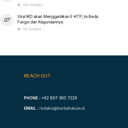
1261 SHARES
Viral IKD akan Menggantikan E-KTP, Ini Beda
Fungsi dan Kegunaannya
721 SHARES
REACH OUT
PHONE :
+62 897 360 7229
EMAIL :
redaksi@beritahukum.id