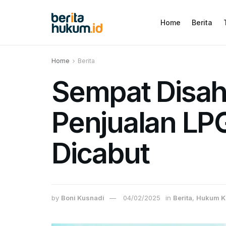
Home
Berita
Home
Berita
Sempat Disah
Penjualan LPG
Dicabut
by
Boni Kusnadi
04/02/2025
in
Berita
,
Hukum K