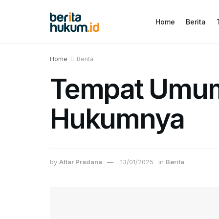
Home
Berita
Home
Berita
Tempat Umum 
Hukumnya
by
Attar Pradana
13/01/2025
in
Berita