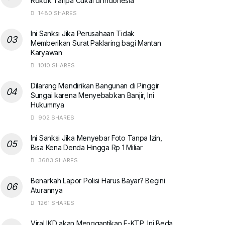
Rokok Tanpa Cukai di Indonesia
1480 SHARES
Ini Sanksi Jika Perusahaan Tidak
Memberikan Surat Paklaring bagi Mantan
Karyawan
1010 SHARES
Dilarang Mendirikan Bangunan di Pinggir
Sungai karena Menyebabkan Banjir, Ini
Hukumnya
902 SHARES
Ini Sanksi Jika Menyebar Foto Tanpa Izin,
Bisa Kena Denda Hingga Rp 1 Miliar
3683 SHARES
Benarkah Lapor Polisi Harus Bayar? Begini
Aturannya
1261 SHARES
Viral IKD akan Menggantikan E-KTP, Ini Beda