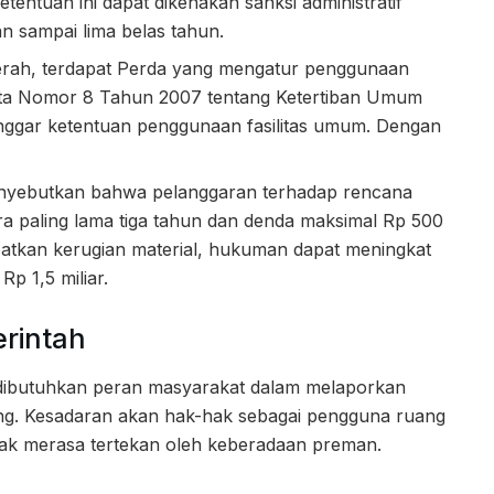
etentuan ini dapat dikenakan sanksi administratif
 sampai lima belas tahun.
aerah, terdapat Perda yang mengatur penggunaan
arta Nomor 8 Tahun 2007 tentang Ketertiban Umum
nggar ketentuan penggunaan fasilitas umum. Dengan
enyebutkan bahwa pelanggaran terhadap rencana
ra paling lama tiga tahun dan denda maksimal Rp 500
batkan kerugian material, hukuman dapat meningkat
p 1,5 miliar.
rintah
tu dibutuhkan peran masyarakat dalam melaporkan
g. Kesadaran akan hak-hak sebagai pengguna ruang
idak merasa tertekan oleh keberadaan preman.