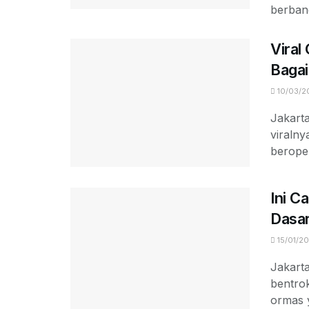
berbang
Viral
Baga
10/03/2
Jakart
viraln
berope
Ini C
Dasa
15/01/2
Jakarta
bentrok
ormas y