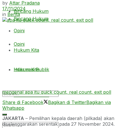
by
Attar Pradana
17/11/2024
Bincang Hukum
in
Berita
Bincang Hukum
Opini
Opini
Hukum Kita
Hukum Kita
Informasi Publik
mengenal apa itu quick count, real count, exit poll
Informasi Publik
Share di Facebook
Bagikan di Twitter
Bagikan via
Whatsapp
JAKARTA
– Pemilihan kepala daerah (pilkada) akan
diselenggarakan serentak pada 27 November 2024.