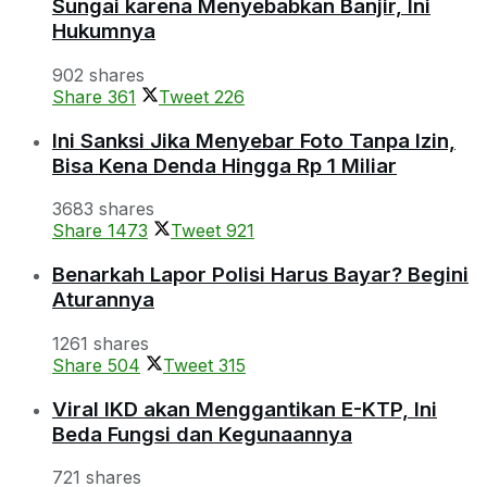
Sungai karena Menyebabkan Banjir, Ini
Hukumnya
902 shares
Share
361
Tweet
226
Ini Sanksi Jika Menyebar Foto Tanpa Izin,
Bisa Kena Denda Hingga Rp 1 Miliar
3683 shares
Share
1473
Tweet
921
Benarkah Lapor Polisi Harus Bayar? Begini
Aturannya
1261 shares
Share
504
Tweet
315
Viral IKD akan Menggantikan E-KTP, Ini
Beda Fungsi dan Kegunaannya
721 shares