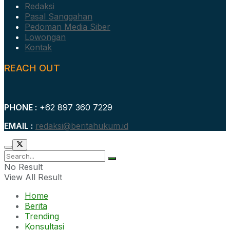
Redaksi
Pasal Sanggahan
Pedoman Media Siber
Lowongan
Kontak
REACH OUT
PHONE :
+62 897 360 7229
EMAIL :
redaksi@beritahukum.id
No Result
View All Result
Home
Berita
Trending
Konsultasi