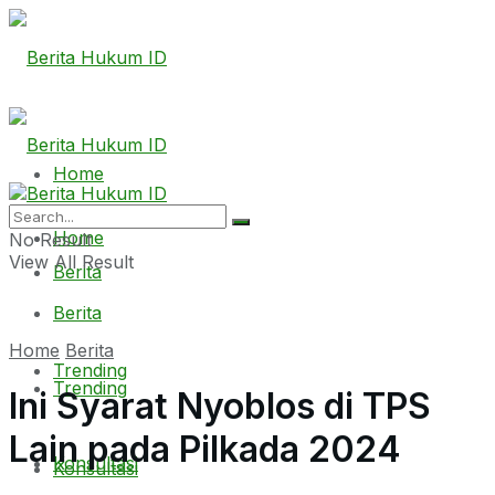
Home
Home
No Result
View All Result
Berita
Berita
Home
Berita
Trending
Trending
Ini Syarat Nyoblos di TPS
Lain pada Pilkada 2024
Konsultasi
Konsultasi