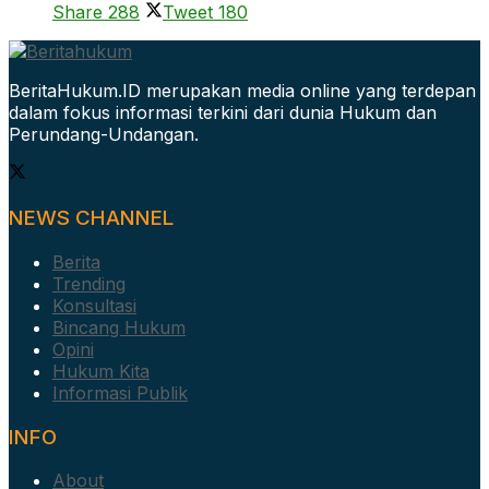
Share
288
Tweet
180
BeritaHukum.ID merupakan media online yang terdepan
dalam fokus informasi terkini dari dunia Hukum dan
Perundang-Undangan.
NEWS CHANNEL
Berita
Trending
Konsultasi
Bincang Hukum
Opini
Hukum Kita
Informasi Publik
INFO
About