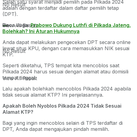
Salah satu syarat menjadi pemilih pada Pilkada 2024
No Result
adalah dengan terdaftar dalam daftar pemilih tetap
(DPT).
Baca Juga:
Prabowo Dukung Luthfi di Pilkada Jateng,
View All Result
Bolehkah? Ini Aturan Hukumnya
Anda dapat melakukan pengecekan DPT secara online
lewat situs KPU, dengan cara memasukkan NIK sesuai
No Result
KTP.
Seperti diketahui, TPS tempat kita mencoblos saat
Pilkada 2024 harus sesuai dengan alamat atau domisili
tempat tinggal.
View All Result
Lalu apakah bolehkah mencoblos Pilkada 2024 apabila
tidak sesuai alamat KTP? Ini penjelasannya.
Apakah Boleh Nyoblos Pilkada 2024 Tidak Sesuai
Alamat KTP?
Bagi yang ingin mencoblos selain di TPS terdaftar di
DPT, Anda dapat mengajukan pindah memilih.