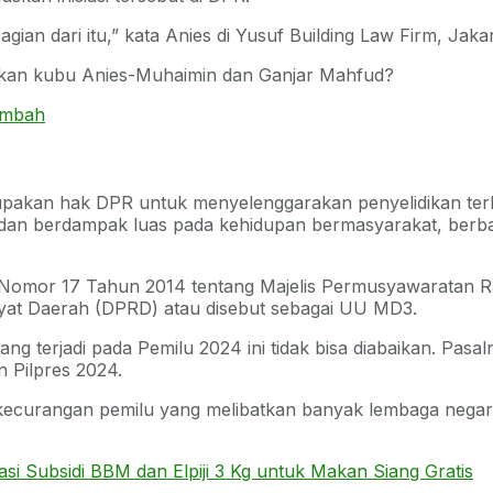
gian dari itu,” kata Anies di Yusuf Building Law Firm, Jakar
jukan kubu Anies-Muhaimin dan Ganjar Mahfud?
ambah
erupakan hak DPR untuk menyelenggarakan penyelidikan te
s, dan berdampak luas pada kehidupan bermasyarakat, ber
Nomor 17 Tahun 2014 tentang Majelis Permusyawaratan R
yat Daerah (DPRD) atau disebut sebagai UU MD3.
g terjadi pada Pemilu 2024 ini tidak bisa diabaikan. Pas
 Pilpres 2024.
n kecurangan pemilu yang melibatkan banyak lembaga nega
i Subsidi BBM dan Elpiji 3 Kg untuk Makan Siang Gratis