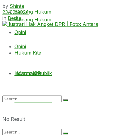
by
Shinta
Bincang Hukum
23/02/2024
in
Berita
Bincang Hukum
Opini
Opini
Hukum Kita
Hukum Kita
Informasi Publik
Informasi Publik
No Result