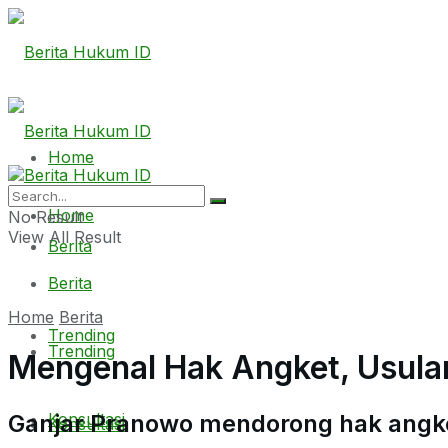
Home
Home
No Result
View All Result
Berita
Berita
Home
Berita
Trending
Trending
Mengenal Hak Angket, Usula
Ganjar Pranowo mendorong hak angke
Konsultasi
Konsultasi