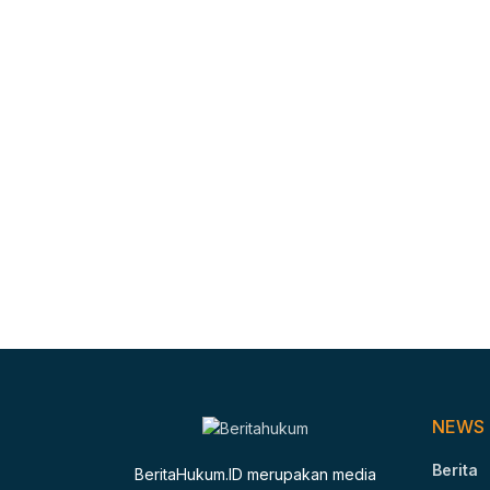
NEWS
Berita
BeritaHukum.ID merupakan media