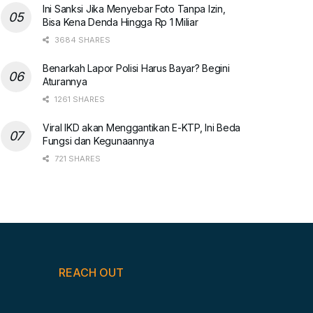
Ini Sanksi Jika Menyebar Foto Tanpa Izin,
Bisa Kena Denda Hingga Rp 1 Miliar
3684 SHARES
Benarkah Lapor Polisi Harus Bayar? Begini
Aturannya
1261 SHARES
Viral IKD akan Menggantikan E-KTP, Ini Beda
Fungsi dan Kegunaannya
721 SHARES
REACH OUT