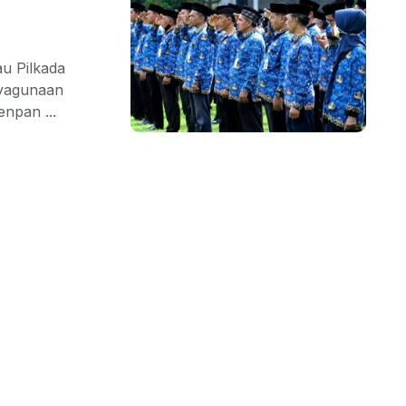
u Pilkada
ayagunaan
npan ...