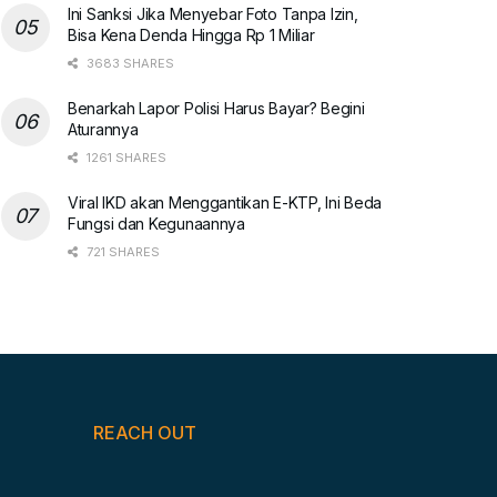
Ini Sanksi Jika Menyebar Foto Tanpa Izin,
Bisa Kena Denda Hingga Rp 1 Miliar
3683 SHARES
Benarkah Lapor Polisi Harus Bayar? Begini
Aturannya
1261 SHARES
Viral IKD akan Menggantikan E-KTP, Ini Beda
Fungsi dan Kegunaannya
721 SHARES
REACH OUT