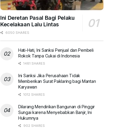
Ini Deretan Pasal Bagi Pelaku
Kecelakaan Lalu Lintas
6050 SHARES
Hati-Hati, Ini Sanksi Penjual dan Pembeli
Rokok Tanpa Cukai di Indonesia
1481 SHARES
Ini Sanksi Jika Perusahaan Tidak
Memberikan Surat Paklaring bagi Mantan
Karyawan
1012 SHARES
Dilarang Mendirikan Bangunan di Pinggir
Sungai karena Menyebabkan Banjir, Ini
Hukumnya
902 SHARES