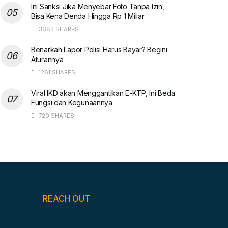
Ini Sanksi Jika Menyebar Foto Tanpa Izin,
Bisa Kena Denda Hingga Rp 1 Miliar
3683 SHARES
Benarkah Lapor Polisi Harus Bayar? Begini
Aturannya
1261 SHARES
Viral IKD akan Menggantikan E-KTP, Ini Beda
Fungsi dan Kegunaannya
720 SHARES
REACH OUT