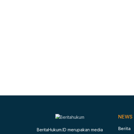
NEWS
Berita
BeritaHukum.ID merupakan media