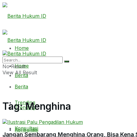
Home
Home
No Result
View All Result
Berita
Berita
Trending
Tag:
Menghina
Trending
Konsultasi
Konsultasi
Jangan Sembarang Menghina Orang, Bisa Kena 