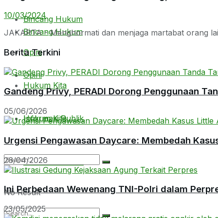
10/03/2024
Bincang Hukum
Bincang Hukum
JAKARTA - Menghormati dan menjaga martabat orang lain 
Berita Terkini
Opini
Opini
Hukum Kita
Gandeng Privy, PERADI Dorong Penggunaan Tanda
05/06/2026
Hukum Kita
Informasi Publik
Urgensi Pengawasan Daycare: Membedah Kasus L
26/04/2026
Informasi Publik
Ini Perbedaan Wewenang TNI-Polri dalam Perpr
No Result
23/05/2025