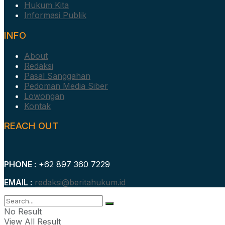
Hukum Kita
Informasi Publik
INFO
About
Redaksi
Pasal Sanggahan
Pedoman Media Siber
Lowongan
Kontak
REACH OUT
PHONE :
+62 897 360 7229
EMAIL :
redaksi@beritahukum.id
No Result
View All Result