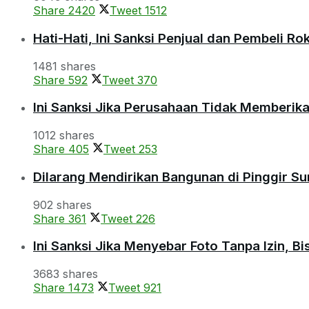
Share
2420
Tweet
1512
Hati-Hati, Ini Sanksi Penjual dan Pembeli R
1481 shares
Share
592
Tweet
370
Ini Sanksi Jika Perusahaan Tidak Memberik
1012 shares
Share
405
Tweet
253
Dilarang Mendirikan Bangunan di Pinggir S
902 shares
Share
361
Tweet
226
Ini Sanksi Jika Menyebar Foto Tanpa Izin, B
3683 shares
Share
1473
Tweet
921