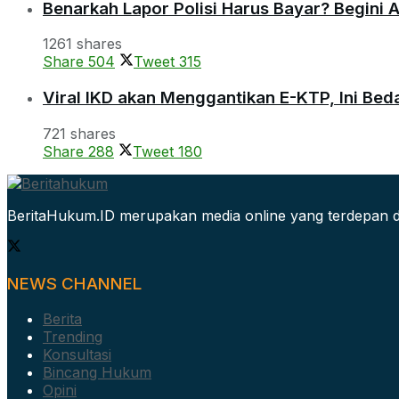
Benarkah Lapor Polisi Harus Bayar? Begini 
1261 shares
Share
504
Tweet
315
Viral IKD akan Menggantikan E-KTP, Ini Be
721 shares
Share
288
Tweet
180
BeritaHukum.ID merupakan media online yang terdepan d
NEWS CHANNEL
Berita
Trending
Konsultasi
Bincang Hukum
Opini