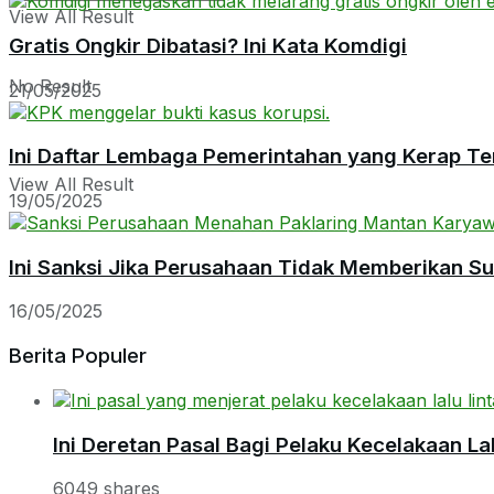
View All Result
Gratis Ongkir Dibatasi? Ini Kata Komdigi
No Result
21/05/2025
Ini Daftar Lembaga Pemerintahan yang Kerap Te
View All Result
19/05/2025
Ini Sanksi Jika Perusahaan Tidak Memberikan S
16/05/2025
Berita Populer
Ini Deretan Pasal Bagi Pelaku Kecelakaan Lal
6049 shares