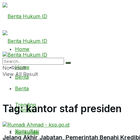
Home
Home
No Result
View All Result
Berita
Berita
Trending
Tag:
kantor staf presiden
Trending
Konsultasi
Konsultasi
Jelang Akhir Jabatan, Pemerintah Benahi Kredib