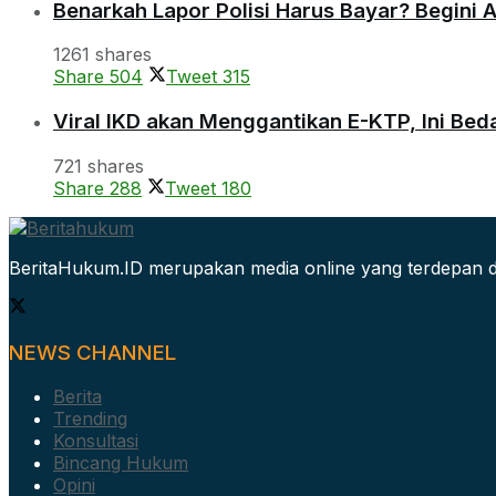
Benarkah Lapor Polisi Harus Bayar? Begini 
1261 shares
Share
504
Tweet
315
Viral IKD akan Menggantikan E-KTP, Ini Be
721 shares
Share
288
Tweet
180
BeritaHukum.ID merupakan media online yang terdepan d
NEWS CHANNEL
Berita
Trending
Konsultasi
Bincang Hukum
Opini