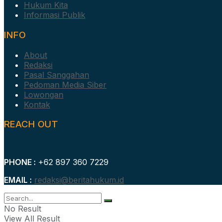
Hukum Kita
Informasi Publik
INFO
About
Redaksi
Pasal Sanggahan
Pedoman Media Siber
Lowongan
Kontak
REACH OUT
PHONE :
+62 897 360 7229
EMAIL :
redaksi@beritahukum.id
No Result
View All Result