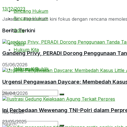
13/12/2023
Bincang Hukum
Bincang Hukum
Jakarta - Pemerintah kini fokus dengan rencana memoles k
Berita Terkini
Opini
Opini
Hukum Kita
Gandeng Privy, PERADI Dorong Penggunaan Tanda
05/06/2026
Hukum Kita
Informasi Publik
Urgensi Pengawasan Daycare: Membedah Kasus L
26/04/2026
Informasi Publik
Ini Perbedaan Wewenang TNI-Polri dalam Perpr
No Result
23/05/2025