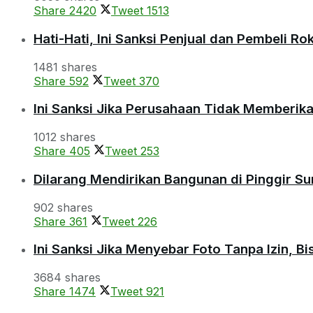
Share
2420
Tweet
1513
Hati-Hati, Ini Sanksi Penjual dan Pembeli R
1481 shares
Share
592
Tweet
370
Ini Sanksi Jika Perusahaan Tidak Memberik
1012 shares
Share
405
Tweet
253
Dilarang Mendirikan Bangunan di Pinggir S
902 shares
Share
361
Tweet
226
Ini Sanksi Jika Menyebar Foto Tanpa Izin, B
3684 shares
Share
1474
Tweet
921