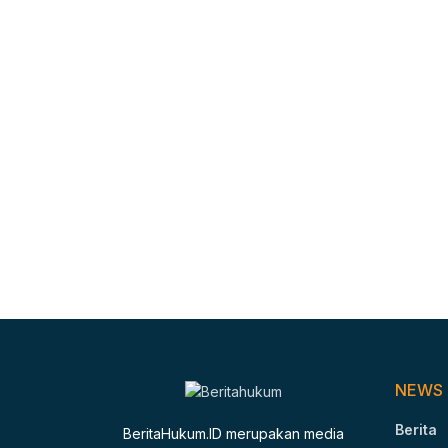
NEWS
Berita
BeritaHukum.ID merupakan media