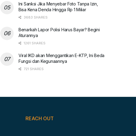
Ini Sanksi Jika Menyebar Foto Tanpa Izin,
Bisa Kena Denda Hingga Rp 1 Miliar
3683 SHARES
Benarkah Lapor Polisi Harus Bayar? Begini
Aturannya
1261 SHARES
Viral IKD akan Menggantikan E-KTP, Ini Beda
Fungsi dan Kegunaannya
721 SHARES
REACH OUT