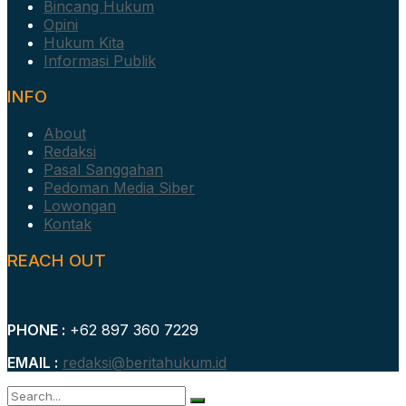
Bincang Hukum
Opini
Hukum Kita
Informasi Publik
INFO
About
Redaksi
Pasal Sanggahan
Pedoman Media Siber
Lowongan
Kontak
REACH OUT
PHONE :
+62 897 360 7229
EMAIL :
redaksi@beritahukum.id