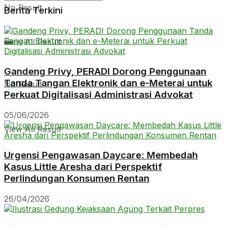
No Result
Berita Terkini
View All Result
Gandeng Privy, PERADI Dorong Penggunaan
Tanda Tangan Elektronik dan e-Meterai untuk
No Result
Perkuat Digitalisasi Administrasi Advokat
05/06/2026
View All Result
Urgensi Pengawasan Daycare: Membedah
Kasus Little Aresha dari Perspektif
Perlindungan Konsumen Rentan
26/04/2026