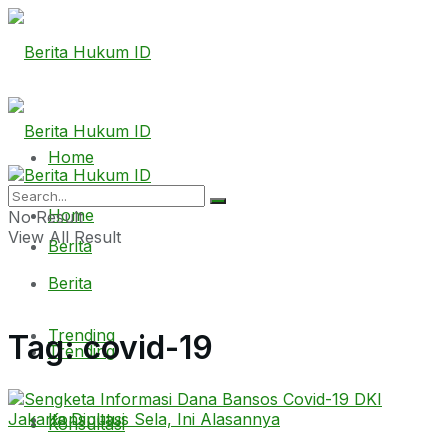
Home
Home
No Result
View All Result
Berita
Berita
Trending
Tag:
covid-19
Trending
Konsultasi
Konsultasi