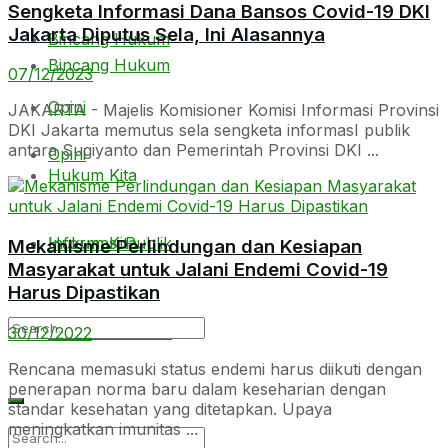
Sengketa Informasi Dana Bansos Covid-19 DKI
Jakarta Diputus Sela, Ini Alasannya
Bincang Hukum
Bincang Hukum
07/12/2023
Opini
JAKARTA - Majelis Komisioner Komisi Informasi Provinsi
DKI Jakarta memutus sela sengketa informasI publik
antara Sugiyanto dan Pemerintah Provinsi DKI ...
Opini
Hukum Kita
Hukum Kita
Informasi Publik
Mekanisme Perlindungan dan Kesiapan
Masyarakat untuk Jalani Endemi Covid-19
Harus Dipastikan
Informasi Publik
30/12/2022
Rencana memasuki status endemi harus diikuti dengan
penerapan norma baru dalam keseharian dengan
standar kesehatan yang ditetapkan. Upaya
meningkatkan imunitas ...