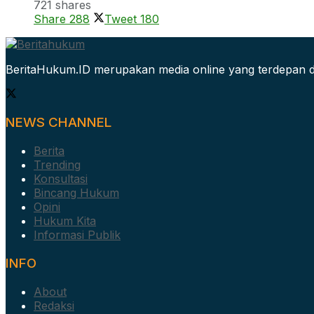
721 shares
Share
288
Tweet
180
BeritaHukum.ID merupakan media online yang terdepan d
NEWS CHANNEL
Berita
Trending
Konsultasi
Bincang Hukum
Opini
Hukum Kita
Informasi Publik
INFO
About
Redaksi