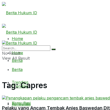
Home
Home
No Result
View All Result
Berita
Berita
Trending
Tag:
Capres
Trending
Konsultasi
Konsultasi
Pelaku yang Ancam Tembak Anies Baswedan Dit