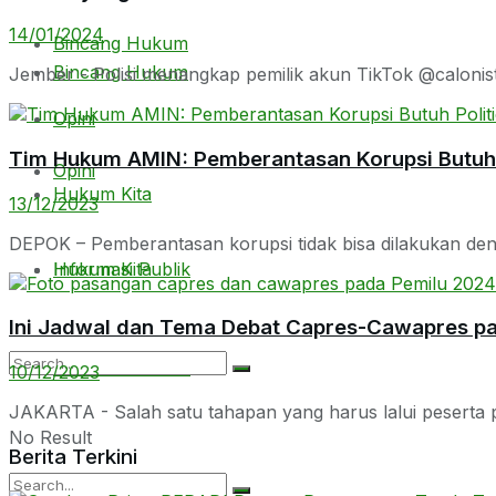
14/01/2024
Bincang Hukum
Bincang Hukum
Jember - Polisi menangkap pemilik akun TikTok @calonistr
Opini
Tim Hukum AMIN: Pemberantasan Korupsi Butuh P
Opini
Hukum Kita
13/12/2023
DEPOK – Pemberantasan korupsi tidak bisa dilakukan denga
Hukum Kita
Informasi Publik
Ini Jadwal dan Tema Debat Capres-Cawapres pa
Informasi Publik
10/12/2023
JAKARTA - Salah satu tahapan yang harus lalui peserta pi
No Result
Berita Terkini