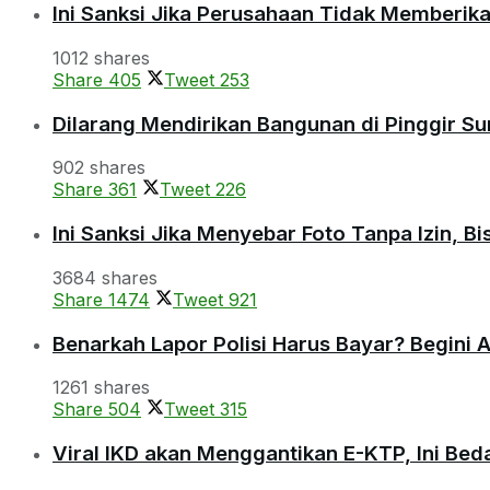
Ini Sanksi Jika Perusahaan Tidak Memberik
1012 shares
Share
405
Tweet
253
Dilarang Mendirikan Bangunan di Pinggir S
902 shares
Share
361
Tweet
226
Ini Sanksi Jika Menyebar Foto Tanpa Izin, B
3684 shares
Share
1474
Tweet
921
Benarkah Lapor Polisi Harus Bayar? Begini 
1261 shares
Share
504
Tweet
315
Viral IKD akan Menggantikan E-KTP, Ini Be