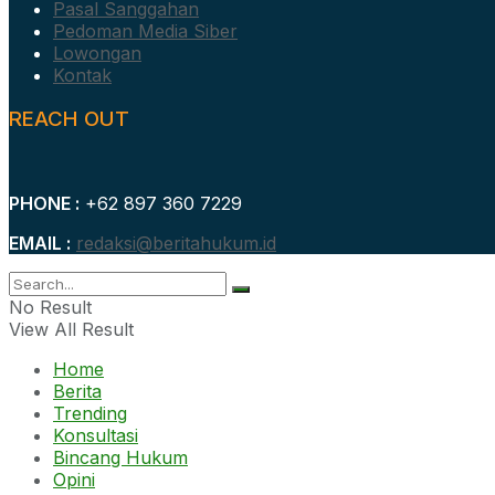
Pasal Sanggahan
Pedoman Media Siber
Lowongan
Kontak
REACH OUT
PHONE :
+62 897 360 7229
EMAIL :
redaksi@beritahukum.id
No Result
View All Result
Home
Berita
Trending
Konsultasi
Bincang Hukum
Opini