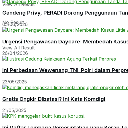
View All Result
Gandeng Privy, PERADI Dorong Penggunaan Tanda
No Result
05/06/2026
Urgensi Pengawasan Daycare: Membedah Kasus L
View All Result
26/04/2026
Ini Perbedaan Wewenang TNI-Polri dalam Perpr
23/05/2025
Gratis Ongkir Dibatasi? Ini Kata Komdigi
21/05/2025
Ini Daftar Lembaga Pemerintahan yang Kerap Te