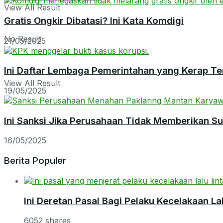
View All Result
Gratis Ongkir Dibatasi? Ini Kata Komdigi
No Result
21/05/2025
Ini Daftar Lembaga Pemerintahan yang Kerap Te
View All Result
19/05/2025
Ini Sanksi Jika Perusahaan Tidak Memberikan S
16/05/2025
Berita Populer
Ini Deretan Pasal Bagi Pelaku Kecelakaan Lal
6052 shares