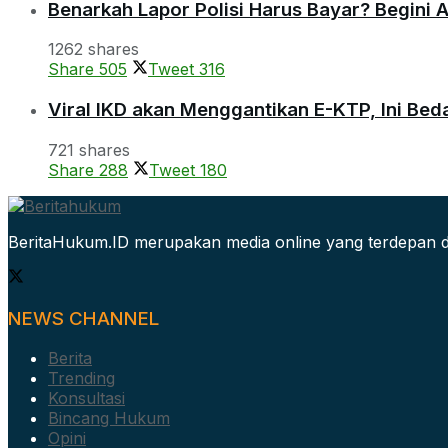
Benarkah Lapor Polisi Harus Bayar? Begini 
1262 shares
Share
505
Tweet
316
Viral IKD akan Menggantikan E-KTP, Ini Be
721 shares
Share
288
Tweet
180
BeritaHukum.ID merupakan media online yang terdepan d
NEWS CHANNEL
Berita
Trending
Konsultasi
Bincang Hukum
Opini