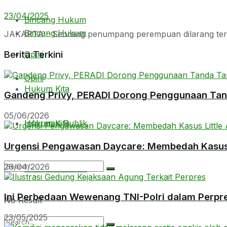
23/04/2025
Bincang Hukum
Bincang Hukum
JAKARTA - Seorang penumpang perempuan dilarang terba
Berita Terkini
Opini
Opini
Hukum Kita
Gandeng Privy, PERADI Dorong Penggunaan Tanda
05/06/2026
Hukum Kita
Informasi Publik
Urgensi Pengawasan Daycare: Membedah Kasus L
26/04/2026
Informasi Publik
Ini Perbedaan Wewenang TNI-Polri dalam Perpr
No Result
23/05/2025