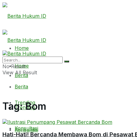
Home
Home
No Result
View All Result
Berita
Berita
Trending
Tag:
Bom
Trending
Konsultasi
Konsultasi
Hati-Hati! Bercanda Membawa Bom di Pesawat 