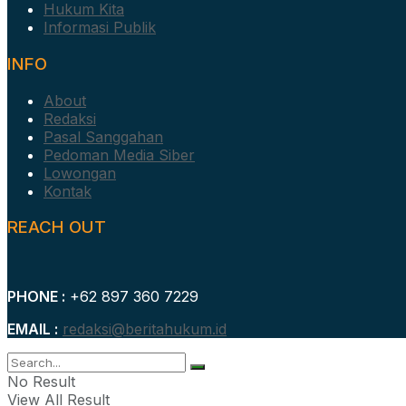
Hukum Kita
Informasi Publik
INFO
About
Redaksi
Pasal Sanggahan
Pedoman Media Siber
Lowongan
Kontak
REACH OUT
PHONE :
+62 897 360 7229
EMAIL :
redaksi@beritahukum.id
No Result
View All Result