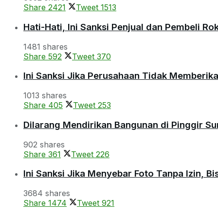
Share
2421
Tweet
1513
Hati-Hati, Ini Sanksi Penjual dan Pembeli R
1481 shares
Share
592
Tweet
370
Ini Sanksi Jika Perusahaan Tidak Memberik
1013 shares
Share
405
Tweet
253
Dilarang Mendirikan Bangunan di Pinggir S
902 shares
Share
361
Tweet
226
Ini Sanksi Jika Menyebar Foto Tanpa Izin, B
3684 shares
Share
1474
Tweet
921