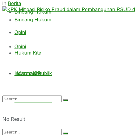
in
Berita
Bincang Hukum
Bincang Hukum
Opini
Opini
Hukum Kita
Hukum Kita
Informasi Publik
Informasi Publik
No Result