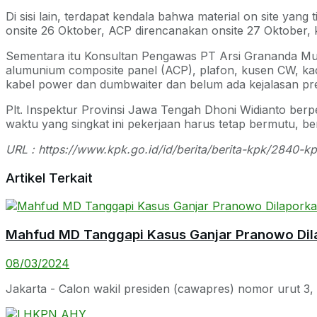
Di sisi lain, terdapat kendala bahwa material on site yan
onsite 26 Oktober, ACP direncanakan onsite 27 Oktober, k
Sementara itu Konsultan Pengawas PT Arsi Grananda Muda m
alumunium composite panel (ACP), plafon, kusen CW, kaca
kabel power dan dumbwaiter dan belum ada kejalasan pr
Plt. Inspektur Provinsi Jawa Tengah Dhoni Widianto berp
waktu yang singkat ini pekerjaan harus tetap bermutu, b
URL : https://www.kpk.go.id/id/berita/berita-kpk/2840-
Artikel Terkait
Mahfud MD Tanggapi Kasus Ganjar Pranowo Dil
08/03/2024
Jakarta - Calon wakil presiden (cawapres) nomor urut 