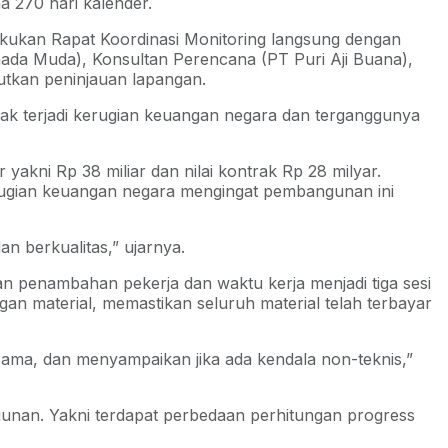
 270 hari kalender.
lakukan Rapat Koordinasi Monitoring langsung dengan
nada Muda), Konsultan Perencana (PT Puri Aji Buana),
utkan peninjauan lapangan.
dak terjadi kerugian keuangan negara dan terganggunya
kni Rp 38 miliar dan nilai kontrak Rp 28 milyar.
kerugian keuangan negara mengingat pembangunan ini
an berkualitas,” ujarnya.
 penambahan pekerja dan waktu kerja menjadi tiga sesi
ngan material, memastikan seluruh material telah terbayar
sama, dan menyampaikan jika ada kendala non-teknis,”
unan. Yakni terdapat perbedaan perhitungan progress