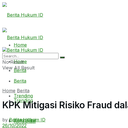
Home
Home
No Result
View All Result
Berita
Berita
Home
Berita
Trending
Trending
KPK Mitigasi Risiko Fraud 
by
Berita Hukum ID
Konsultasi
Konsultasi
26/10/2022