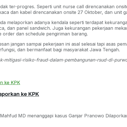
g tidak ter-progres. Seperti unit nurse call direncanakan o
aca dan kabel direncanakan onsite 27 Oktober, dan unit ga
elaporkan adanya kendala seperti terdapat kekurangan peke
, dan panel sandwich. Juga kekurangan pekerjaan mekanikal
e order dan schedule pengiriman barang.
esan jangan sampai pekerjaan ini asal selesai tapi asas p
erfungsi, dan bermanfaat bagi masyarakat Jawa Tengah.
kpk-mitigasi-risiko-fraud-dalam-pembangunan-rsud-di-purw
aporkan ke KPK
3, Mahfud MD menanggapi kasus Ganjar Pranowo Dilaporkan