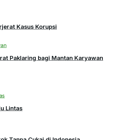
rjerat Kasus Korupsi
urat Paklaring bagi Mantan Karyawan
u Lintas
okok Tanpa Cukai di Indonesia