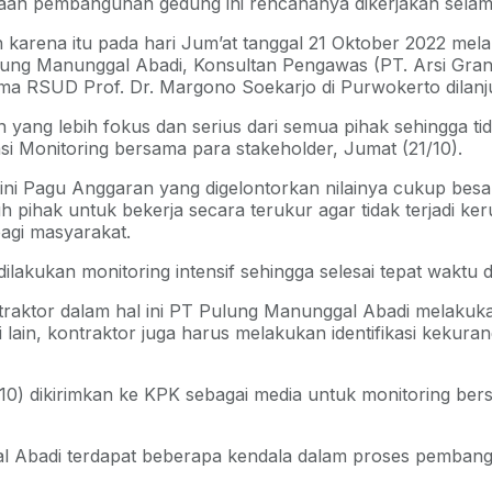
an pembangunan gedung ini rencananya dikerjakan selama
h karena itu pada hari Jum’at tanggal 21 Oktober 2022 me
ulung Manunggal Abadi, Konsultan Pengawas (PT. Arsi Gra
ma RSUD Prof. Dr. Margono Soekarjo di Purwokerto dilanj
 yang lebih fokus dan serius dari semua pihak sehingga ti
i Monitoring bersama para stakeholder, Jumat (21/10).
Pagu Anggaran yang digelontorkan nilainya cukup besar ya
h pihak untuk bekerja secara terukur agar tidak terjadi 
agi masyarakat.
lakukan monitoring intensif sehingga selesai tepat waktu d
aktor dalam hal ini PT Pulung Manunggal Abadi melakukan
 lain, kontraktor juga harus melakukan identifikasi kekura
10) dikirimkan ke KPK sebagai media untuk monitoring ber
al Abadi terdapat beberapa kendala dalam proses pembang