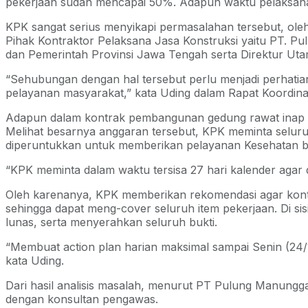
pekerjaan sudah mencapai 50%. Adapun waktu pelaksana
KPK sangat serius menyikapi permasalahan tersebut, ole
Pihak Kontraktor Pelaksana Jasa Konstruksi yaitu PT. P
dan Pemerintah Provinsi Jawa Tengah serta Direktur Uta
“Sehubungan dengan hal tersebut perlu menjadi perhatian
pelayanan masyarakat,” kata Uding dalam Rapat Koordinas
Adapun dalam kontrak pembangunan gedung rawat inap ini 
Melihat besarnya anggaran tersebut, KPK meminta seluru
diperuntukkan untuk memberikan pelayanan Kesehatan b
“KPK meminta dalam waktu tersisa 27 hari kalender agar di
Oleh karenanya, KPK memberikan rekomendasi agar kontr
sehingga dapat meng-cover seluruh item pekerjaan. Di sisi
lunas, serta menyerahkan seluruh bukti.
“Membuat action plan harian maksimal sampai Senin (24/
kata Uding.
Dari hasil analisis masalah, menurut PT Pulung Manungg
dengan konsultan pengawas.