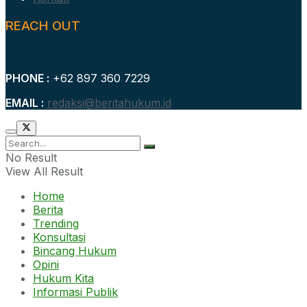
REACH OUT
PHONE :
+62 897 360 7229
EMAIL :
redaksi@beritahukum.id
No Result
View All Result
Home
Berita
Trending
Konsultasi
Bincang Hukum
Opini
Hukum Kita
Informasi Publik