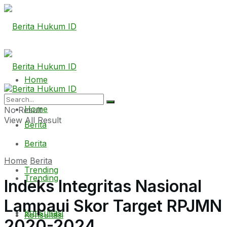
Home
Home
No Result
View All Result
Berita
Berita
Home
Berita
Trending
Trending
Indeks Integritas Nasional
Lampaui Skor Target RPJMN
Konsultasi
Konsultasi
2020-2024