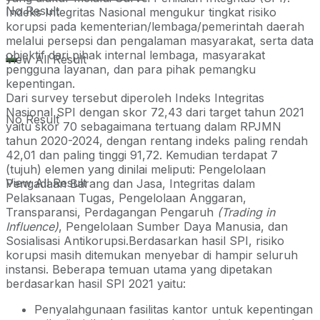
No Result
Indeks Integritas Nasional mengukur tingkat risiko
korupsi pada kementerian/lembaga/pemerintah daerah
melalui persepsi dan pengalaman masyarakat, serta data
objektif dari pihak internal lembaga, masyarakat
View All Result
pengguna layanan, dan para pihak pemangku
kepentingan.
Dari survey tersebut diperoleh Indeks Integritas
Nasional SPI dengan skor 72,43 dari target tahun 2021
No Result
yaitu skor 70 sebagaimana tertuang dalam RPJMN
tahun 2020-2024, dengan rentang indeks paling rendah
42,01 dan paling tinggi 91,72. Kemudian terdapat 7
(tujuh) elemen yang dinilai meliputi: Pengelolaan
View All Result
Pengadaan Barang dan Jasa, Integritas dalam
Pelaksanaan Tugas, Pengelolaan Anggaran,
Transparansi, Perdagangan Pengaruh
(Trading in
Influence)
, Pengelolaan Sumber Daya Manusia, dan
Sosialisasi Antikorupsi.Berdasarkan hasil SPI, risiko
korupsi masih ditemukan menyebar di hampir seluruh
instansi. Beberapa temuan utama yang dipetakan
berdasarkan hasil SPI 2021 yaitu:
Penyalahgunaan fasilitas kantor untuk kepentingan