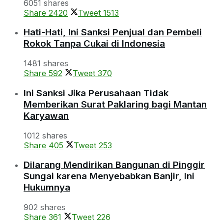
6051 shares
Share
2420
Tweet
1513
Hati-Hati, Ini Sanksi Penjual dan Pembeli
Rokok Tanpa Cukai di Indonesia
1481 shares
Share
592
Tweet
370
Ini Sanksi Jika Perusahaan Tidak
Memberikan Surat Paklaring bagi Mantan
Karyawan
1012 shares
Share
405
Tweet
253
Dilarang Mendirikan Bangunan di Pinggir
Sungai karena Menyebabkan Banjir, Ini
Hukumnya
902 shares
Share
361
Tweet
226