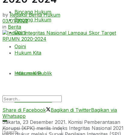
Bincang Hukum
by
Redaksi Berita Hukum
Bincang Hukum
03/01/2022
in
Berita
Opini
Opini
Hukum Kita
Hukum Kita
Informasi Publik
Informasi Publik
Share di Facebook
Bagikan di Twitter
Bagikan via
Whatsapp
Jakarta, 23 Desember 2021. Komisi Pemberantasan
Korupsi (KPK) merilis Indeks Integritas Nasional 2021
yang diukur melalui Survei Penilaian Integritas (SPI).