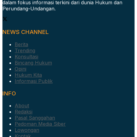
dalam fokus informasi terkini dari dunia Hukum dan
Perundang-Undangan.
NEWS CHANNEL
Berita
Trending
Konsultasi
Bincang Hukum
Opini
Hukum Kita
Informasi Publik
INFO
About
Redaksi
Pasal Sanggahan
Pedoman Media Siber
Lowongan
Kontak