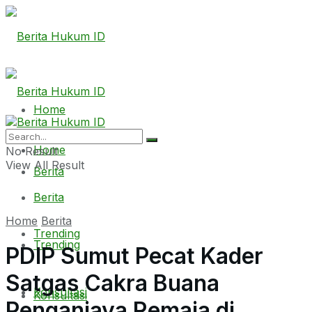
Home
Home
No Result
View All Result
Berita
Berita
Home
Berita
Trending
Trending
PDIP Sumut Pecat Kader
Satgas Cakra Buana
Konsultasi
Konsultasi
Penganiaya Remaja di