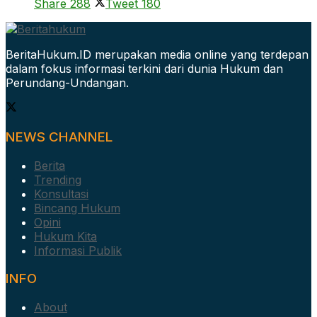
Share
288
Tweet
180
BeritaHukum.ID merupakan media online yang terdepan
dalam fokus informasi terkini dari dunia Hukum dan
Perundang-Undangan.
NEWS CHANNEL
Berita
Trending
Konsultasi
Bincang Hukum
Opini
Hukum Kita
Informasi Publik
INFO
About