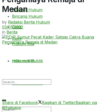
Medan
Bincang Hukum
Bincang Hukum
by
Redaksi Berita Hukum
Opini
03/01/2022
in
Berita
Opini
Hukum Kita
Hukum Kita
Informasi Publik
Informasi Publik
Share di Facebook
Bagikan di Twitter
Bagikan via
Whatsapp