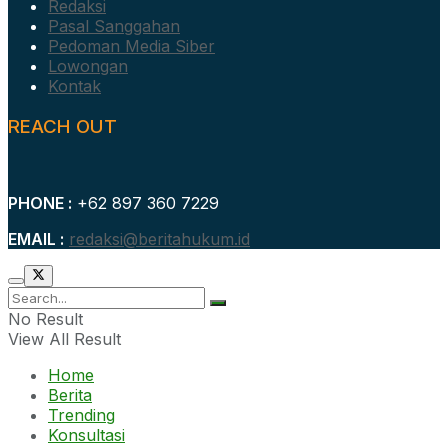
Redaksi
Pasal Sanggahan
Pedoman Media Siber
Lowongan
Kontak
REACH OUT
PHONE :
+62 897 360 7229
EMAIL :
redaksi@beritahukum.id
No Result
View All Result
Home
Berita
Trending
Konsultasi