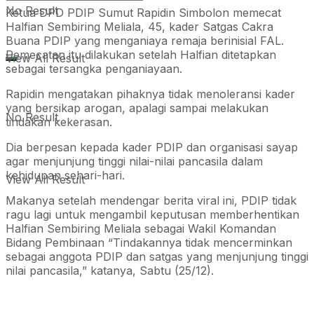
No Result
Ketua DPD PDIP Sumut Rapidin Simbolon memecat
Halfian Sembiring Meliala, 45, kader Satgas Cakra
Buana PDIP yang menganiaya remaja berinisial FAL.
Pemecatan itu dilakukan setelah Halfian ditetapkan
View All Result
sebagai tersangka penganiayaan.
Rapidin mengatakan pihaknya tidak menoleransi kader
yang bersikap arogan, apalagi sampai melakukan
No Result
tindakan kekerasan.
Dia berpesan kepada kader PDIP dan organisasi sayap
agar menjunjung tinggi nilai-nilai pancasila dalam
kehidupan sehari-hari.
View All Result
Makanya setelah mendengar berita viral ini, PDIP tidak
ragu lagi untuk mengambil keputusan memberhentikan
Halfian Sembiring Meliala sebagai Wakil Komandan
Bidang Pembinaan “Tindakannya tidak mencerminkan
sebagai anggota PDIP dan satgas yang menjunjung tinggi
nilai pancasila,” katanya, Sabtu (25/12).