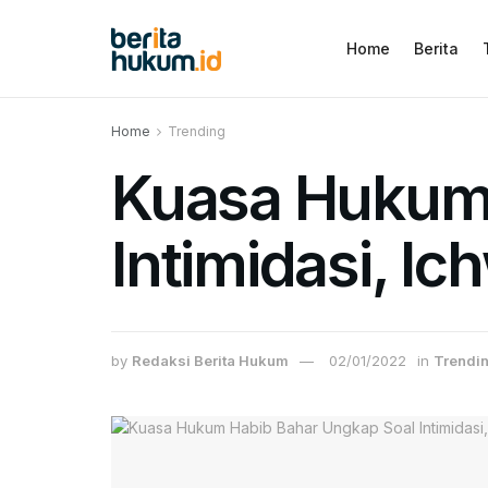
Home
Berita
Home
Trending
Kuasa Hukum 
Intimidasi, I
by
Redaksi Berita Hukum
02/01/2022
in
Trendi