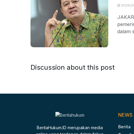
21/05/2
JAKART
pemerin
dalam s
Discussion about this post
NEWS
Berita
BeritaHukum.ID merupakan media