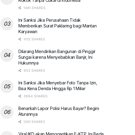
Rokok Tanpa Cukai di Indonesia
1481 SHARES
Ini Sanksi Jika Perusahaan Tidak
Memberikan Surat Paklaring bagi Mantan
Karyawan
1012 SHARES
Dilarang Mendirikan Bangunan di Pinggir
Sungai karena Menyebabkan Banjir, Ini
Hukumnya
902 SHARES
Ini Sanksi Jika Menyebar Foto Tanpa Izin,
Bisa Kena Denda Hingga Rp 1 Miliar
3684 SHARES
Benarkah Lapor Polisi Harus Bayar? Begini
Aturannya
1261 SHARES
Viral IKD akan Menggantikan E-KTP, Ini Beda