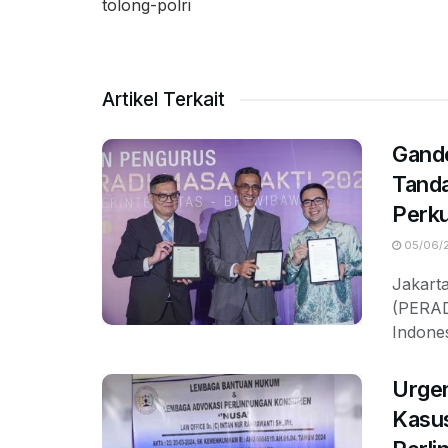
tolong-polri
Artikel Terkait
Gand
Tanda
Perku
05/06/
Jakart
(PERAD
Indones
Urge
Kasus