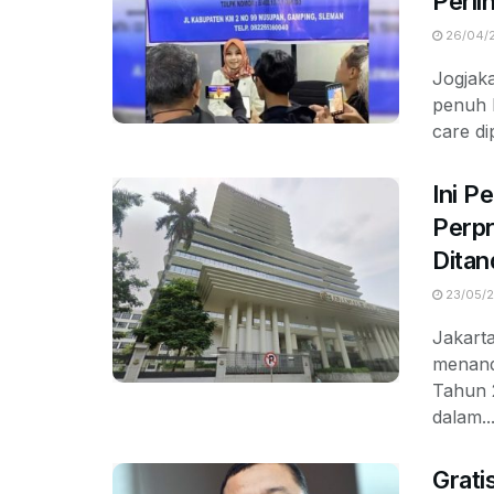
Perl
26/04/
Jogjak
penuh 
care di
Ini P
Perpr
Ditan
23/05/
Jakart
menand
Tahun 
dalam..
Grati