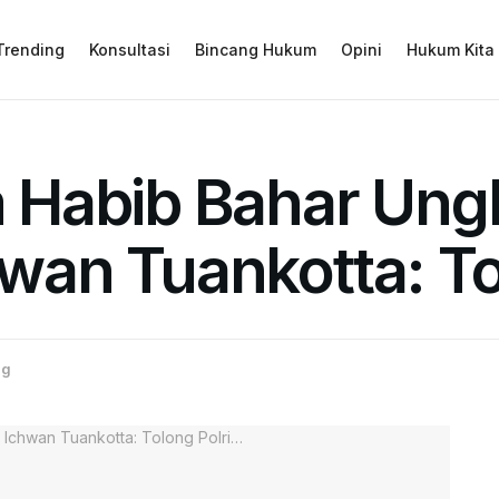
Trending
Konsultasi
Bincang Hukum
Opini
Hukum Kita
Habib Bahar Ung
chwan Tuankotta: T
ng