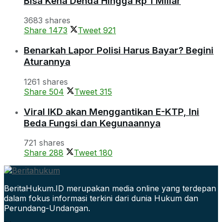
Bisa Kena Denda Hingga Rp 1 Miliar
3683 shares
Share
1473
Tweet
921
Benarkah Lapor Polisi Harus Bayar? Begini
Aturannya
1261 shares
Share
504
Tweet
315
Viral IKD akan Menggantikan E-KTP, Ini
Beda Fungsi dan Kegunaannya
721 shares
Share
288
Tweet
180
BeritaHukum.ID merupakan media online yang terdepan
dalam fokus informasi terkini dari dunia Hukum dan
Perundang-Undangan.