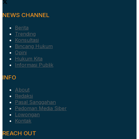
NEWS CHANNEL
Berita
Trending
Konsultasi
Bincang Hukum
Opini
Hukum Kita
Informasi Publik
INFO
About
Redaksi
Pasal Sanggahan
Pedoman Media Siber
Lowongan
Kontak
REACH OUT