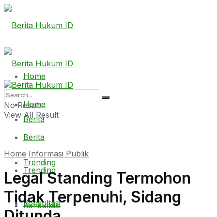
Home
Home
No Result
View All Result
Berita
Berita
Home
Informasi Publik
Trending
Trending
Legal Standing Termohon
Tidak Terpenuhi, Sidang
Konsultasi
Konsultasi
Ditunda