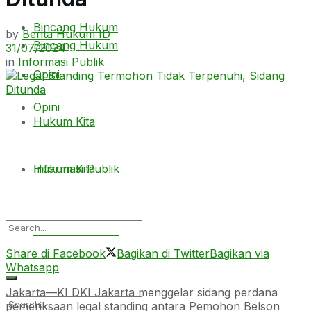
Bincang Hukum
by
Berita Hukum ID
Bincang Hukum
31/07/2024
in
Informasi Publik
Opini
Opini
Hukum Kita
Hukum Kita
Informasi Publik
Informasi Publik
Share di Facebook
Bagikan di Twitter
Bagikan via
Whatsapp
Jakarta—KI DKI Jakarta menggelar sidang perdana
pemeriksaan legal standing antara Pemohon Belson