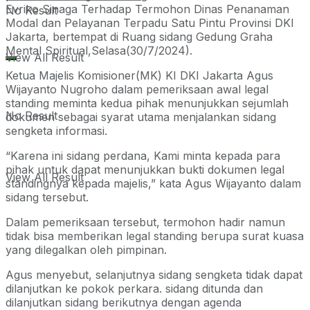
Evriko Sinaga Terhadap Termohon Dinas Penanaman
No Result
Modal dan Pelayanan Terpadu Satu Pintu Provinsi DKI
Jakarta, bertempat di Ruang sidang Gedung Graha
Mental Spiritual,Selasa(30/7/2024).
View All Result
Ketua Majelis Komisioner(MK) KI DKI Jakarta Agus
Wijayanto Nugroho dalam pemeriksaan awal legal
standing meminta kedua pihak menunjukkan sejumlah
No Result
dokumen sebagai syarat utama menjalankan sidang
sengketa informasi.
“Karena ini sidang perdana, Kami minta kepada para
pihak untuk dapat menunjukkan bukti dokumen legal
View All Result
standingnya kepada majelis,” kata Agus Wijayanto dalam
sidang tersebut.
Dalam pemeriksaan tersebut, termohon hadir namun
tidak bisa memberikan legal standing berupa surat kuasa
yang dilegalkan oleh pimpinan.
Agus menyebut, selanjutnya sidang sengketa tidak dapat
dilanjutkan ke pokok perkara. sidang ditunda dan
dilanjutkan sidang berikutnya dengan agenda