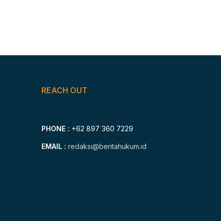
REACH OUT
PHONE :
+62 897 360 7229
EMAIL :
redaksi@beritahukum.id