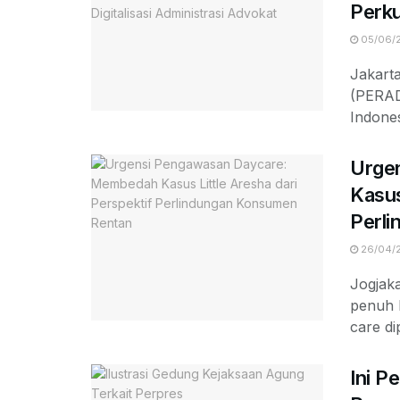
Perku
05/06/
Jakart
(PERAD
Indones
Urge
Kasus
Perl
26/04/
Jogjak
penuh 
care di
Ini P