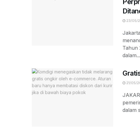
Perpr
Ditan
23/05/
Jakart
menand
Tahun 
dalam..
Grati
21/05/2
JAKART
pemerin
dalam s