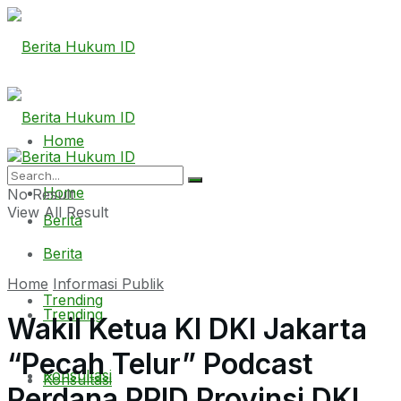
Home
Home
No Result
View All Result
Berita
Berita
Home
Informasi Publik
Trending
Trending
Wakil Ketua KI DKI Jakarta
“Pecah Telur” Podcast
Konsultasi
Konsultasi
Perdana PPID Provinsi DKI