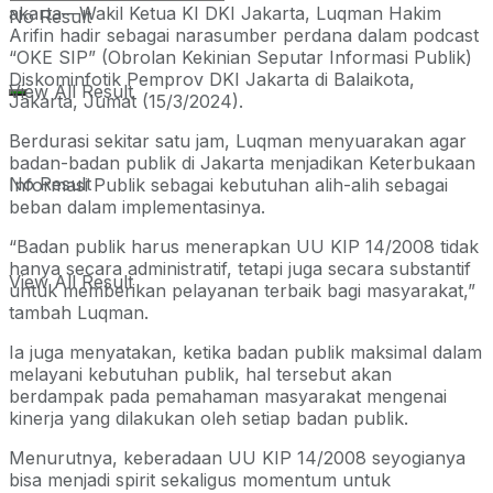
akarta—Wakil Ketua KI DKI Jakarta, Luqman Hakim
No Result
Arifin hadir sebagai narasumber perdana dalam podcast
“OKE SIP” (Obrolan Kekinian Seputar Informasi Publik)
Diskominfotik Pemprov DKI Jakarta di Balaikota,
View All Result
Jakarta, Jumat (15/3/2024).
Berdurasi sekitar satu jam, Luqman menyuarakan agar
badan-badan publik di Jakarta menjadikan Keterbukaan
No Result
Informasi Publik sebagai kebutuhan alih-alih sebagai
beban dalam implementasinya.
“Badan publik harus menerapkan UU KIP 14/2008 tidak
hanya secara administratif, tetapi juga secara substantif
View All Result
untuk memberikan pelayanan terbaik bagi masyarakat,”
tambah Luqman.
Ia juga menyatakan, ketika badan publik maksimal dalam
melayani kebutuhan publik, hal tersebut akan
berdampak pada pemahaman masyarakat mengenai
kinerja yang dilakukan oleh setiap badan publik.
Menurutnya, keberadaan UU KIP 14/2008 seyogianya
bisa menjadi spirit sekaligus momentum untuk