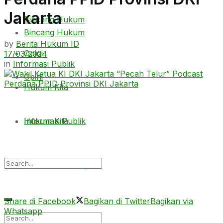
Jakarta
Bincang Hukum
Bincang Hukum
by
Berita Hukum ID
Opini
17/03/2024
in
Informasi Publik
Opini
Hukum Kita
Hukum Kita
Informasi Publik
Informasi Publik
Share di Facebook
Bagikan di Twitter
Bagikan via
Whatsapp