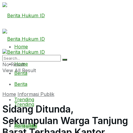
Home
Home
No Result
View All Result
Berita
Berita
Home
Informasi Publik
Trending
Trending
Sidang Ditunda,
Sekumpulan Warga Tanjung
Konsultasi
Konsultasi
Barat Terhadap Kantor