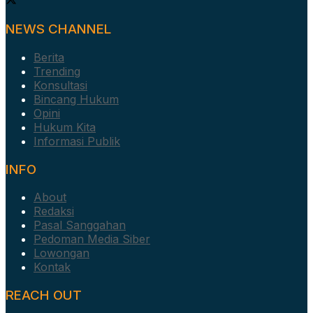
NEWS CHANNEL
Berita
Trending
Konsultasi
Bincang Hukum
Opini
Hukum Kita
Informasi Publik
INFO
About
Redaksi
Pasal Sanggahan
Pedoman Media Siber
Lowongan
Kontak
REACH OUT