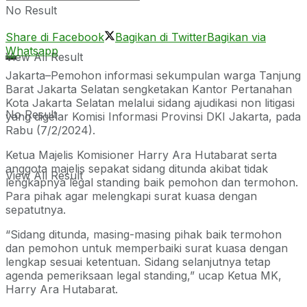
No Result
Share di Facebook
Bagikan di Twitter
Bagikan via
Whatsapp
View All Result
Jakarta–Pemohon informasi sekumpulan warga Tanjung
Barat Jakarta Selatan sengketakan Kantor Pertanahan
Kota Jakarta Selatan melalui sidang ajudikasi non litigasi
No Result
yang digelar Komisi Informasi Provinsi DKI Jakarta, pada
Rabu (7/2/2024).
Ketua Majelis Komisioner Harry Ara Hutabarat serta
anggota majelis sepakat sidang ditunda akibat tidak
View All Result
lengkapnya legal standing baik pemohon dan termohon.
Para pihak agar melengkapi surat kuasa dengan
sepatutnya.
“Sidang ditunda, masing-masing pihak baik termohon
dan pemohon untuk memperbaiki surat kuasa dengan
lengkap sesuai ketentuan. Sidang selanjutnya tetap
agenda pemeriksaan legal standing,” ucap Ketua MK,
Harry Ara Hutabarat.