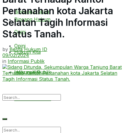
Pertanahan kota Jakarta
Bincang Hukum
Bincang Hukum
Selatan Tagih Informasi
Status Tanah.
Opini
Opini
by
Berita Hukum ID
Hukum Kita
09/02/2024
in
Informasi Publik
Hukum Kita
Informasi Publik
Informasi Publik