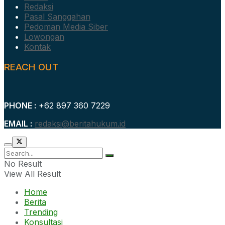
Redaksi
Pasal Sanggahan
Pedoman Media Siber
Lowongan
Kontak
REACH OUT
PHONE :
+62 897 360 7229
EMAIL :
redaksi@beritahukum.id
No Result
View All Result
Home
Berita
Trending
Konsultasi