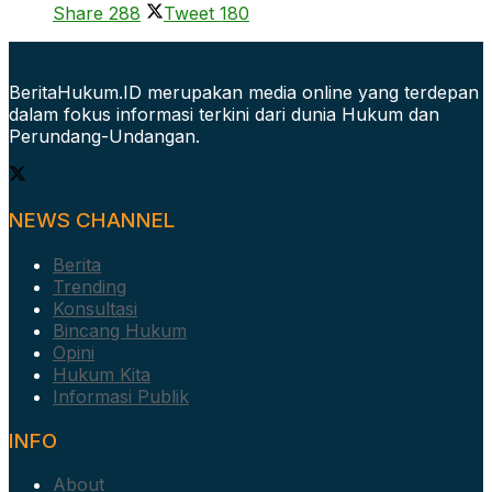
Share
288
Tweet
180
BeritaHukum.ID merupakan media online yang terdepan
dalam fokus informasi terkini dari dunia Hukum dan
Perundang-Undangan.
NEWS CHANNEL
Berita
Trending
Konsultasi
Bincang Hukum
Opini
Hukum Kita
Informasi Publik
INFO
About