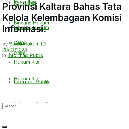
Konsultasi
Konsultasi
Provinsi Kaltara Bahas Tata
Kelola Kelembagaan Komisi
Bincang Hukum
Informasi.
Bincang Hukum
Opini
by
Berita Hukum ID
20/01/2024
Opini
in
Informasi Publik
Hukum Kita
Hukum Kita
Informasi Publik
Informasi Publik