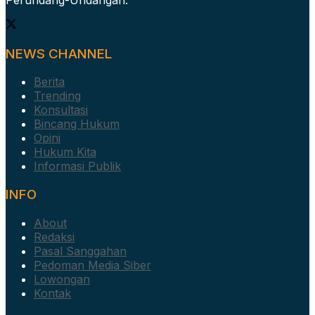
NEWS CHANNEL
Berita
Trending
Konsultasi
Bincang Hukum
Opini
Hukum Kita
Informasi Publik
INFO
About
Redaksi
Pasal Sanggahan
Pedoman Media Siber
Lowongan
Kontak