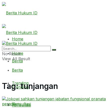
Home
Home
No Result
View All Result
Berita
Berita
Trending
Tag:
tunjangan
Trending
Konsultasi
Konsultasi