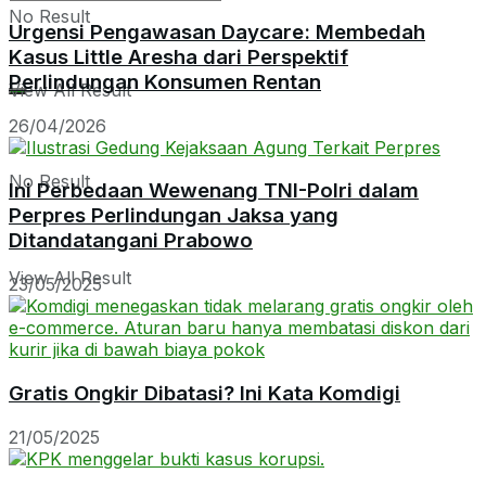
No Result
Urgensi Pengawasan Daycare: Membedah
Kasus Little Aresha dari Perspektif
Perlindungan Konsumen Rentan
View All Result
26/04/2026
No Result
Ini Perbedaan Wewenang TNI-Polri dalam
Perpres Perlindungan Jaksa yang
Ditandatangani Prabowo
View All Result
23/05/2025
Gratis Ongkir Dibatasi? Ini Kata Komdigi
21/05/2025