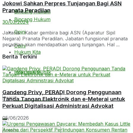
Jokowi Sahkan Perpres Tunjangan Bagi ASN
Pranata Peradilan
Bincang Hukum
Bincang Hukum
30/03/2024
Opini
Jakarta - Kabar gembira bagi ASN (Aparatur Sipil
Negara) Pranata Peradilan. Jabatan fungsional pranata
peradilan akan mendapatkan uang tunjangan. Hal ...
Opini
Hukum Kita
Berita Terkini
Hukum Kita
Informasi Publik
Gandeng Privy, PERADI Dorong Penggunaan
Informasi Publik
Tanda Tangan Elektronik dan e-Meterai untuk
Perkuat Digitalisasi Administrasi Advokat
05/06/2026