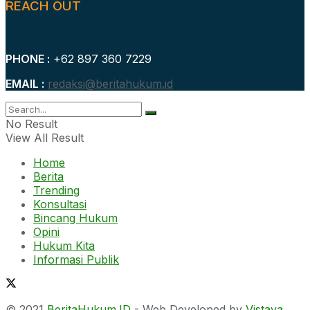
REACH OUT
PHONE :
+62 897 360 7229
EMAIL :
redaksi@beritahukum.id
No Result
View All Result
Home
Berita
Trending
Konsultasi
Bincang Hukum
Opini
Hukum Kita
Informasi Publik
© 2021
BeritaHukum.ID
- Web Developed by
Vistaya
.