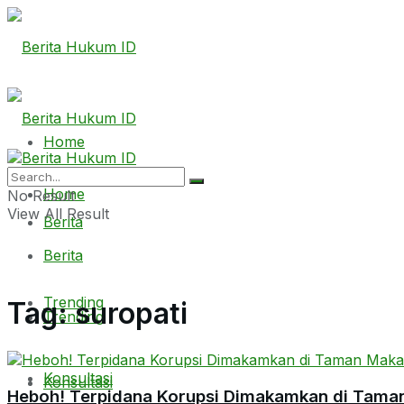
Home
Home
No Result
View All Result
Berita
Berita
Trending
Tag:
suropati
Trending
Konsultasi
Konsultasi
Heboh! Terpidana Korupsi Dimakamkan di Tama