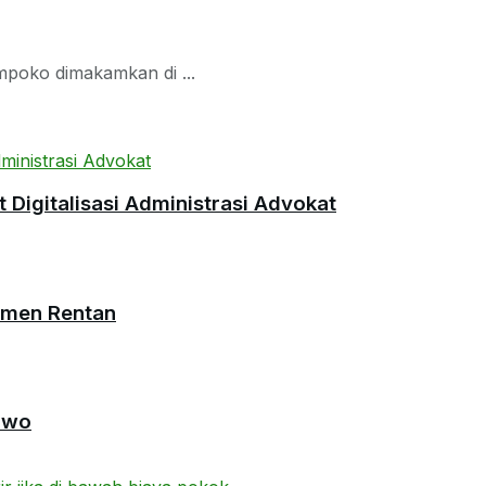
mpoko dimakamkan di ...
Digitalisasi Administrasi Advokat
umen Rentan
owo