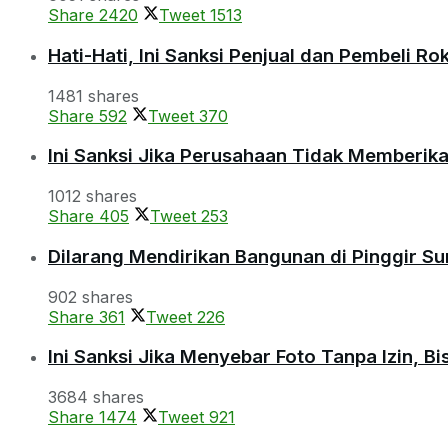
Share
2420
Tweet
1513
Hati-Hati, Ini Sanksi Penjual dan Pembeli R
1481 shares
Share
592
Tweet
370
Ini Sanksi Jika Perusahaan Tidak Memberik
1012 shares
Share
405
Tweet
253
Dilarang Mendirikan Bangunan di Pinggir S
902 shares
Share
361
Tweet
226
Ini Sanksi Jika Menyebar Foto Tanpa Izin, B
3684 shares
Share
1474
Tweet
921