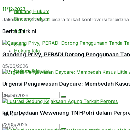
11/12/2023
Bincang Hukum
Bincang Hukum
Jakarta - KPK angkat bicara terkait kontroversi terpidan
Berita Terkini
Opini
Opini
Hukum Kita
Gandeng Privy, PERADI Dorong Penggunaan Tanda
05/06/2026
Hukum Kita
Informasi Publik
Urgensi Pengawasan Daycare: Membedah Kasus L
26/04/2026
Informasi Publik
Ini Perbedaan Wewenang TNI-Polri dalam Perpr
No Result
23/05/2025