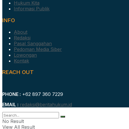
Hukum Kita
Informasi Publik
INFO
About
Redaksi
Pasal Sanggahan
Pedoman Media Siber
Lowongan
Kontak
REACH OUT
PHONE :
+62 897 360 7229
EMAIL :
redaksi@beritahukum.id
No Result
View All Result