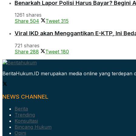
Benarkah Lapor Polisi Harus Bayar? Begini 
1261 shares
Share
504
Tweet
315
Viral IKD akan Menggantikan E-KTP, Ini Be
721 shares
Share
288
Tweet
180
BeritaHukum.ID merupakan media online yang terdepan d
NEWS CHANNEL
Berita
Trending
Konsultasi
Bincang Hukum
Opini