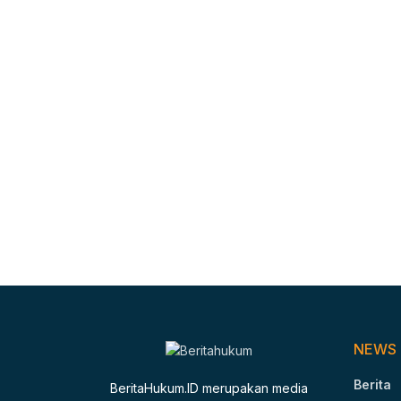
NEWS
Berita
BeritaHukum.ID merupakan media