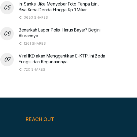
Ini Sanksi Jika Menyebar Foto Tanpa Izin,
Bisa Kena Denda Hingga Rp 1 Miliar
3683 SHARES
Benarkah Lapor Polisi Harus Bayar? Begini
Aturannya
1261 SHARES
Viral IKD akan Menggantikan E-KTP, Ini Beda
Fungsi dan Kegunaannya
720 SHARES
REACH OUT