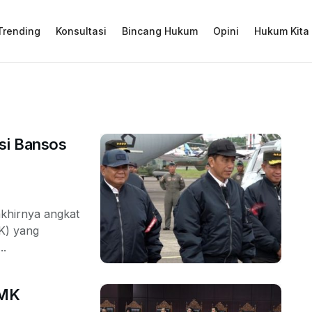
Trending
Konsultasi
Bincang Hukum
Opini
Hukum Kita
asi Bansos
khirnya angkat
K) yang
..
 MK