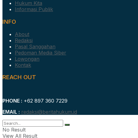
Hukum Kita
Informasi Publik
INFO
About
Redaksi
Pasal Sanggahan
Pedoman Media Siber
Lowongan
Kontak
REACH OUT
PHONE :
+62 897 360 7229
EMAIL :
redaksi@beritahukum.id
No Result
View All Result