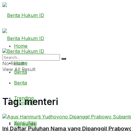
Home
Home
No Result
View All Result
Berita
Berita
Trending
Tag:
menteri
Trending
Konsultasi
Konsultasi
Ini Daftar Puluhan Nama yang Dipanggil Prabow