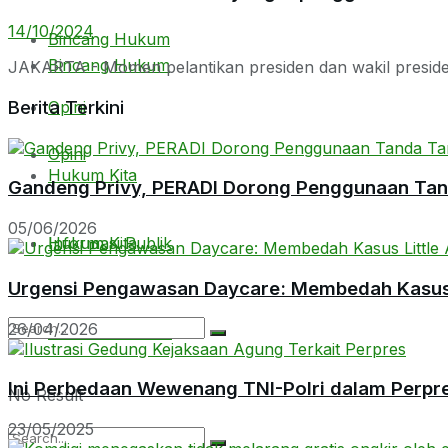
14/10/2024
Bincang Hukum
Bincang Hukum
JAKARTA - Momen pelantikan presiden dan wakil presiden
Berita Terkini
Opini
Opini
Hukum Kita
Gandeng Privy, PERADI Dorong Penggunaan Tanda
05/06/2026
Hukum Kita
Informasi Publik
Urgensi Pengawasan Daycare: Membedah Kasus L
26/04/2026
Informasi Publik
Ini Perbedaan Wewenang TNI-Polri dalam Perpr
No Result
23/05/2025