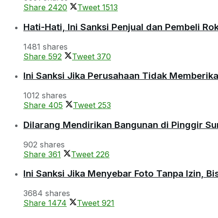
Share
2420
Tweet
1513
Hati-Hati, Ini Sanksi Penjual dan Pembeli R
1481 shares
Share
592
Tweet
370
Ini Sanksi Jika Perusahaan Tidak Memberik
1012 shares
Share
405
Tweet
253
Dilarang Mendirikan Bangunan di Pinggir S
902 shares
Share
361
Tweet
226
Ini Sanksi Jika Menyebar Foto Tanpa Izin, B
3684 shares
Share
1474
Tweet
921