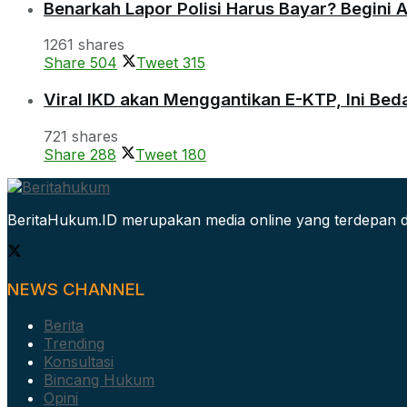
Benarkah Lapor Polisi Harus Bayar? Begini 
1261 shares
Share
504
Tweet
315
Viral IKD akan Menggantikan E-KTP, Ini Be
721 shares
Share
288
Tweet
180
BeritaHukum.ID merupakan media online yang terdepan d
NEWS CHANNEL
Berita
Trending
Konsultasi
Bincang Hukum
Opini