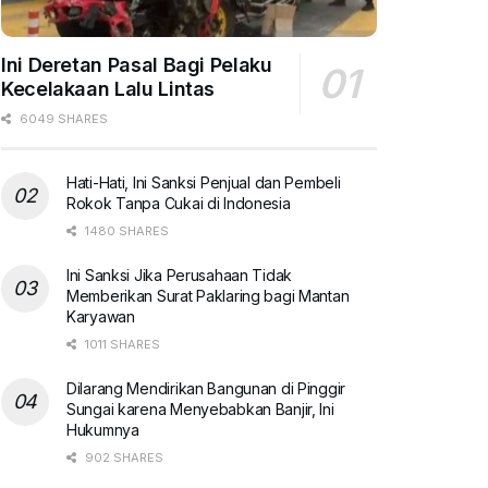
Ini Deretan Pasal Bagi Pelaku
Kecelakaan Lalu Lintas
6049 SHARES
Hati-Hati, Ini Sanksi Penjual dan Pembeli
Rokok Tanpa Cukai di Indonesia
1480 SHARES
Ini Sanksi Jika Perusahaan Tidak
Memberikan Surat Paklaring bagi Mantan
Karyawan
1011 SHARES
Dilarang Mendirikan Bangunan di Pinggir
Sungai karena Menyebabkan Banjir, Ini
Hukumnya
902 SHARES