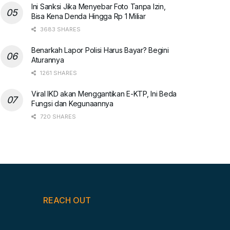
Ini Sanksi Jika Menyebar Foto Tanpa Izin,
Bisa Kena Denda Hingga Rp 1 Miliar
3683 SHARES
Benarkah Lapor Polisi Harus Bayar? Begini
Aturannya
1261 SHARES
Viral IKD akan Menggantikan E-KTP, Ini Beda
Fungsi dan Kegunaannya
720 SHARES
REACH OUT