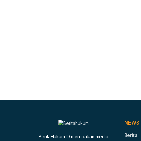
NEWS
Berita
BeritaHukum.ID merupakan media