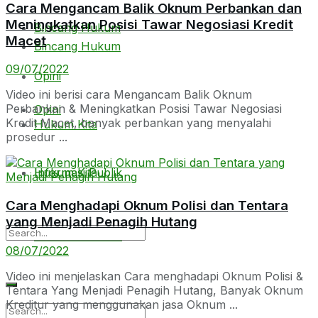
Cara Mengancam Balik Oknum Perbankan dan
Meningkatkan Posisi Tawar Negosiasi Kredit
Bincang Hukum
Macet
Bincang Hukum
09/07/2022
Opini
Video ini berisi cara Mengancam Balik Oknum
Perbankan & Meningkatkan Posisi Tawar Negosiasi
Opini
Kredit Macet, banyak perbankan yang menyalahi
Hukum Kita
prosedur ...
Hukum Kita
Informasi Publik
Cara Menghadapi Oknum Polisi dan Tentara
yang Menjadi Penagih Hutang
Informasi Publik
08/07/2022
Video ini menjelaskan Cara menghadapi Oknum Polisi &
Tentara Yang Menjadi Penagih Hutang, Banyak Oknum
Kreditur yang menggunakan jasa Oknum ...