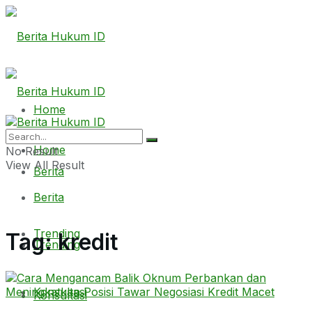
Home
Home
No Result
View All Result
Berita
Berita
Trending
Tag:
kredit
Trending
Konsultasi
Konsultasi