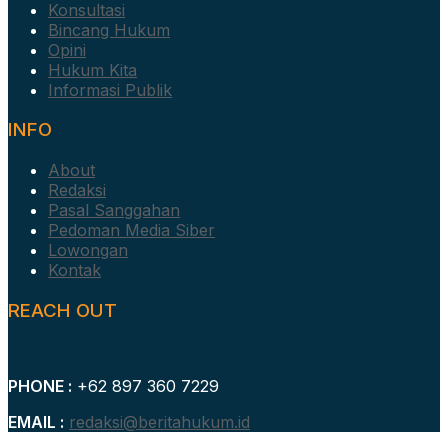
Konsultasi
Bincang Hukum
Opini
Hukum Kita
Informasi Publik
INFO
About
Redaksi
Pasal Sanggahan
Pedoman Media Siber
Lowongan
Kontak
REACH OUT
PHONE :
+62 897 360 7229
EMAIL :
redaksi@beritahukum.id