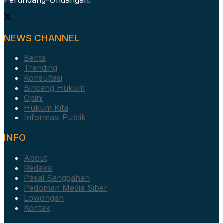
NEWS CHANNEL
Berita
Trending
Konsultasi
Bincang Hukum
Opini
Hukum Kita
Informasi Publik
INFO
About
Redaksi
Pasal Sanggahan
Pedoman Media Siber
Lowongan
Kontak