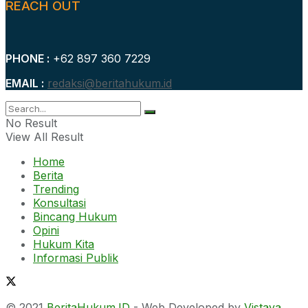
REACH OUT
PHONE :
+62 897 360 7229
EMAIL :
redaksi@beritahukum.id
No Result
View All Result
Home
Berita
Trending
Konsultasi
Bincang Hukum
Opini
Hukum Kita
Informasi Publik
© 2021
BeritaHukum.ID
- Web Developed by
Vistaya
.