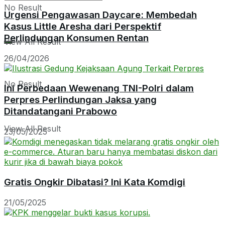
No Result
Urgensi Pengawasan Daycare: Membedah
Kasus Little Aresha dari Perspektif
Perlindungan Konsumen Rentan
View All Result
26/04/2026
No Result
Ini Perbedaan Wewenang TNI-Polri dalam
Perpres Perlindungan Jaksa yang
Ditandatangani Prabowo
View All Result
23/05/2025
Gratis Ongkir Dibatasi? Ini Kata Komdigi
21/05/2025