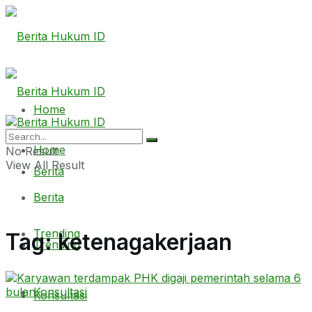
Home
Home
No Result
View All Result
Berita
Berita
Trending
Tag:
ketenagakerjaan
Trending
Konsultasi
Konsultasi