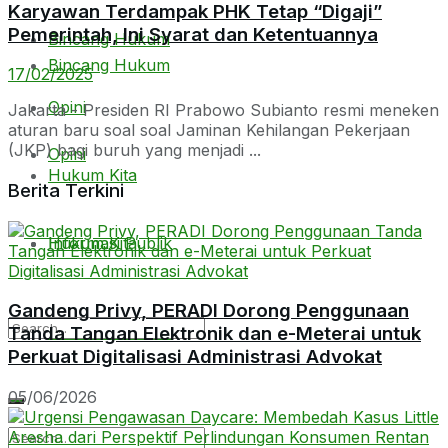
Karyawan Terdampak PHK Tetap “Digaji”
Pemerintah, Ini Syarat dan Ketentuannya
Bincang Hukum
Bincang Hukum
17/02/2025
Opini
Jakarta - Presiden RI Prabowo Subianto resmi meneken
aturan baru soal soal Jaminan Kehilangan Pekerjaan
(JKP) bagi buruh yang menjadi ...
Opini
Hukum Kita
Berita Terkini
Hukum Kita
Informasi Publik
Gandeng Privy, PERADI Dorong Penggunaan
Informasi Publik
Tanda Tangan Elektronik dan e-Meterai untuk
Perkuat Digitalisasi Administrasi Advokat
05/06/2026