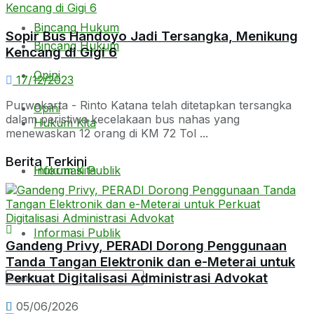
Bincang Hukum
Sopir Bus Handoyo Jadi Tersangka, Menikung
Bincang Hukum
Kencang di Gigi 6
Opini
17/12/2023
Purwakarta - Rinto Katana telah ditetapkan tersangka
Opini
dalam peristiwa kecelakaan bus nahas yang
Hukum Kita
menewaskan 12 orang di KM 72 Tol ...
Berita Terkini
Hukum Kita
Informasi Publik
Informasi Publik
Gandeng Privy, PERADI Dorong Penggunaan
Tanda Tangan Elektronik dan e-Meterai untuk
Perkuat Digitalisasi Administrasi Advokat
05/06/2026