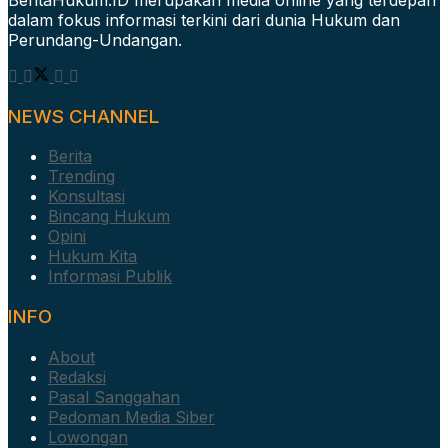
dalam fokus informasi terkini dari dunia Hukum dan
Perundang-Undangan.
NEWS CHANNEL
Berita
Trending
Konsultasi
Bincang Hukum
Opini
Hukum Kita
Informasi Publik
INFO
About
Redaksi
Pasal Sanggahan
Pedoman Media Siber
Lowongan