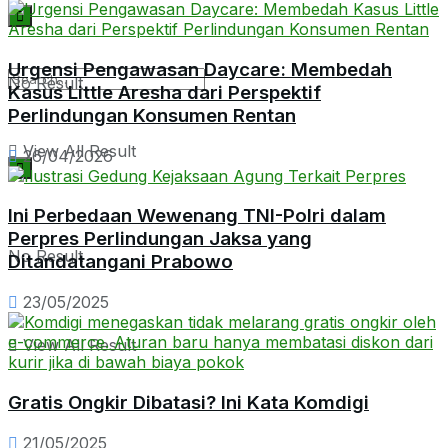
Urgensi Pengawasan Daycare: Membedah
No Result
Kasus Little Aresha dari Perspektif
Perlindungan Konsumen Rentan
View All Result
26/04/2026
Ini Perbedaan Wewenang TNI-Polri dalam
Perpres Perlindungan Jaksa yang
No Result
Ditandatangani Prabowo
23/05/2025
View All Result
Gratis Ongkir Dibatasi? Ini Kata Komdigi
21/05/2025