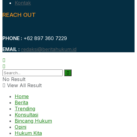
Kontak
REACH OUT
PHONE :
+62 897 360 7229
EMAIL :
redaksi@beritahukum.id
No Result
View All Result
Home
Berita
Trending
Konsultasi
Bincang Hukum
Opini
Hukum Kita