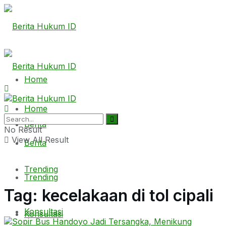
Home
Home
Berita
No Result
View All Result
Berita
Trending
Trending
Tag:
kecelakaan di tol cipali
Konsultasi
Konsultasi