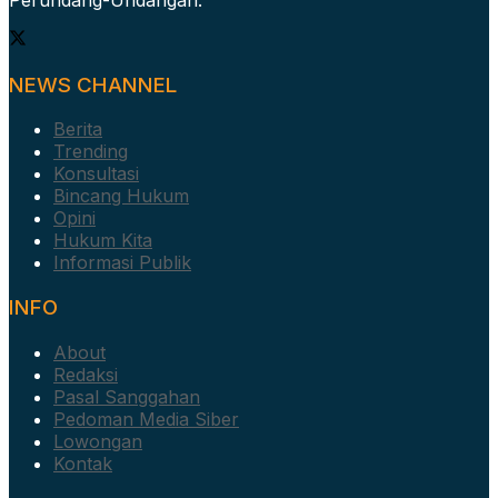
NEWS CHANNEL
Berita
Trending
Konsultasi
Bincang Hukum
Opini
Hukum Kita
Informasi Publik
INFO
About
Redaksi
Pasal Sanggahan
Pedoman Media Siber
Lowongan
Kontak