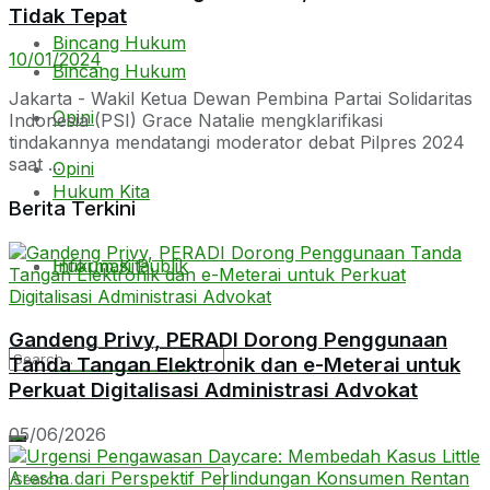
Tidak Tepat
Bincang Hukum
10/01/2024
Bincang Hukum
Jakarta - Wakil Ketua Dewan Pembina Partai Solidaritas
Opini
Indonesia (PSI) Grace Natalie mengklarifikasi
tindakannya mendatangi moderator debat Pilpres 2024
saat ...
Opini
Hukum Kita
Berita Terkini
Hukum Kita
Informasi Publik
Gandeng Privy, PERADI Dorong Penggunaan
Informasi Publik
Tanda Tangan Elektronik dan e-Meterai untuk
Perkuat Digitalisasi Administrasi Advokat
05/06/2026