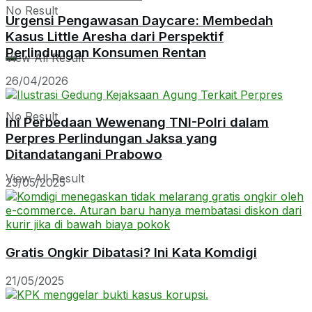
No Result
Urgensi Pengawasan Daycare: Membedah
Kasus Little Aresha dari Perspektif
Perlindungan Konsumen Rentan
View All Result
26/04/2026
No Result
Ini Perbedaan Wewenang TNI-Polri dalam
Perpres Perlindungan Jaksa yang
Ditandatangani Prabowo
View All Result
23/05/2025
Gratis Ongkir Dibatasi? Ini Kata Komdigi
21/05/2025