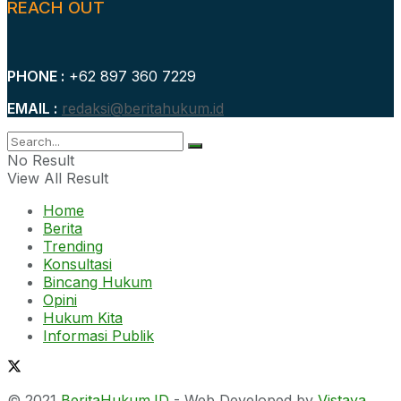
REACH OUT
PHONE :
+62 897 360 7229
EMAIL :
redaksi@beritahukum.id
No Result
View All Result
Home
Berita
Trending
Konsultasi
Bincang Hukum
Opini
Hukum Kita
Informasi Publik
© 2021
BeritaHukum.ID
- Web Developed by
Vistaya
.