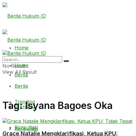
Home
Home
No Result
View All Result
Berita
Berita
Trending
Tag:
Isyana Bagoes Oka
Trending
Konsultasi
Konsultasi
Grace Natalie Mengklarifikasi, Ketua KPU: