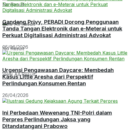
No Result
Gandeng Privy, PERADI Dorong Penggunaan
View All Result
Tanda Tangan Elektronik dan e-Meterai untuk
Perkuat Digitalisasi Administrasi Advokat
05/06/2026
No Result
Urgensi Pengawasan Daycare: Membedah
View All Result
Kasus Little Aresha dari Perspektif
Perlindungan Konsumen Rentan
26/04/2026
Ini Perbedaan Wewenang TNI-Polri dalam
Perpres Perlindungan Jaksa yang
Ditandatangani Prabowo