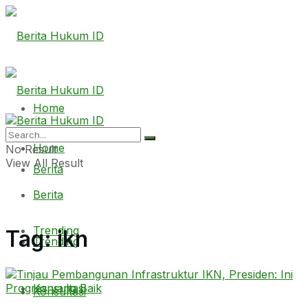
Home
Home
No Result
View All Result
Berita
Berita
Trending
Tag:
ikn
Trending
Konsultasi
Konsultasi