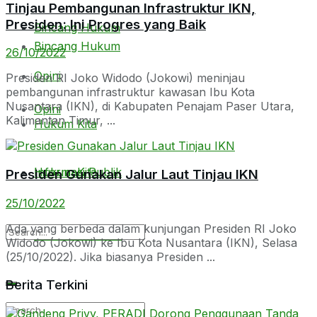
Tinjau Pembangunan Infrastruktur IKN,
Presiden: Ini Progres yang Baik
Bincang Hukum
Bincang Hukum
26/10/2022
Opini
Presiden RI Joko Widodo (Jokowi) meninjau
pembangunan infrastruktur kawasan Ibu Kota
Nusantara (IKN), di Kabupaten Penajam Paser Utara,
Opini
Kalimantan Timur, ...
Hukum Kita
Hukum Kita
Informasi Publik
Presiden Gunakan Jalur Laut Tinjau IKN
25/10/2022
Ada yang berbeda dalam kunjungan Presiden RI Joko
Informasi Publik
Widodo (Jokowi) ke Ibu Kota Nusantara (IKN), Selasa
(25/10/2022). Jika biasanya Presiden ...
Berita Terkini