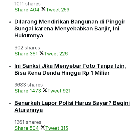
1011 shares
Share
404
Tweet
253
Dilarang Mendirikan Bangunan di Pinggir
Sungai karena Menyebabkan Banjir, Ini
Hukumnya
902 shares
Share
361
Tweet
226
Ini Sanksi Jika Menyebar Foto Tanpa Izin,
Bisa Kena Denda Hingga Rp 1 Miliar
3683 shares
Share
1473
Tweet
921
Benarkah Lapor Polisi Harus Bayar? Begini
Aturannya
1261 shares
Share
504
Tweet
315