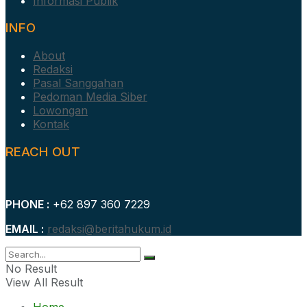
Informasi Publik
INFO
About
Redaksi
Pasal Sanggahan
Pedoman Media Siber
Lowongan
Kontak
REACH OUT
PHONE :
+62 897 360 7229
EMAIL :
redaksi@beritahukum.id
No Result
View All Result
Home