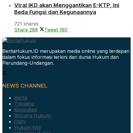
Viral IKD akan Menggantikan E-KTP, Ini
Beda Fungsi dan Kegunaannya
721 shares
Share
288
Tweet
180
BeritaHukum.ID merupakan media online yang terdepan
dalam fokus informasi terkini dari dunia Hukum dan
Perundang-Undangan.
NEWS CHANNEL
Berita
Trending
Konsultasi
Bincang Hukum
Opini
Hukum Kita