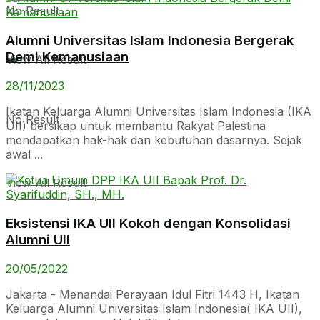
No Result
Alumni Universitas Islam Indonesia Bergerak
Demi Kemanusiaan
View All Result
28/11/2023
Ikatan Keluarga Alumni Universitas Islam Indonesia (IKA
No Result
UII) bersikap untuk membantu Rakyat Palestina
mendapatkan hak-hak dan kebutuhan dasarnya. Sejak
awal ...
View All Result
Eksistensi IKA UII Kokoh dengan Konsolidasi
Alumni UII
20/05/2022
Jakarta - Menandai Perayaan Idul Fitri 1443 H, Ikatan
Keluarga Alumni Universitas Islam Indonesia( IKA UII),