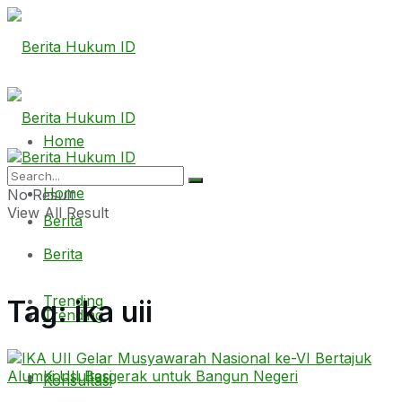
Home
Home
No Result
View All Result
Berita
Berita
Trending
Tag:
ika uii
Trending
Konsultasi
Konsultasi