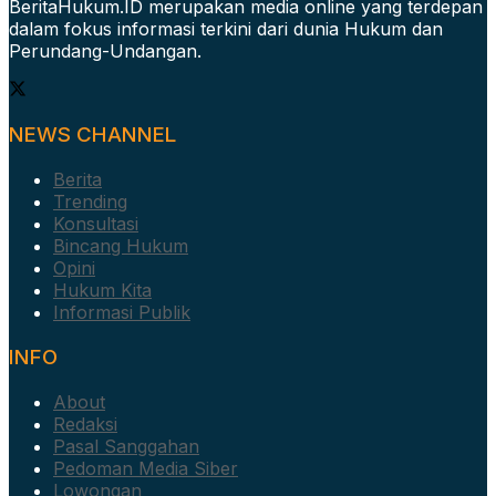
BeritaHukum.ID merupakan media online yang terdepan
dalam fokus informasi terkini dari dunia Hukum dan
Perundang-Undangan.
NEWS CHANNEL
Berita
Trending
Konsultasi
Bincang Hukum
Opini
Hukum Kita
Informasi Publik
INFO
About
Redaksi
Pasal Sanggahan
Pedoman Media Siber
Lowongan