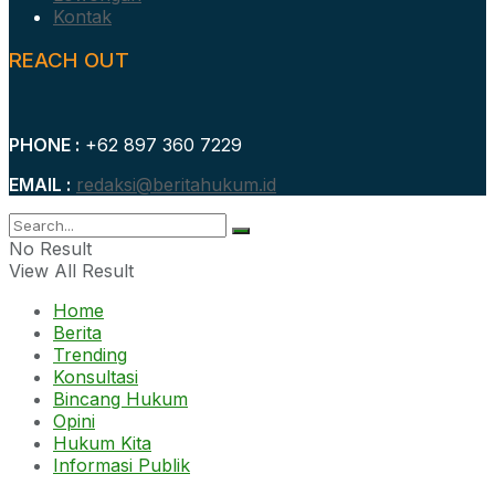
Kontak
REACH OUT
PHONE :
+62 897 360 7229
EMAIL :
redaksi@beritahukum.id
No Result
View All Result
Home
Berita
Trending
Konsultasi
Bincang Hukum
Opini
Hukum Kita
Informasi Publik