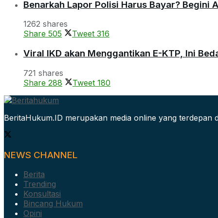
Benarkah Lapor Polisi Harus Bayar? Begini 
1262 shares
Share
505
Tweet
316
Viral IKD akan Menggantikan E-KTP, Ini Be
721 shares
Share
288
Tweet
180
BeritaHukum.ID merupakan media online yang terdepan d
NEWS CHANNEL
Berita
Trending
Konsultasi
Bincang Hukum
Opini