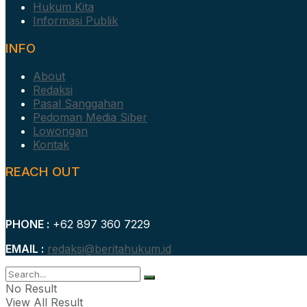
Hukum Kita
Informasi Publik
INFO
About
Redaksi
Pasal Sanggahan
Pedoman Media Siber
Lowongan
Kontak
REACH OUT
PHONE :
+62 897 360 7229
EMAIL :
redaksi@beritahukum.id
No Result
View All Result