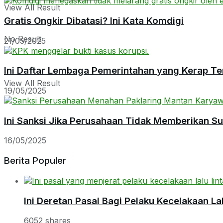
View All Result
Gratis Ongkir Dibatasi? Ini Kata Komdigi
No Result
21/05/2025
Ini Daftar Lembaga Pemerintahan yang Kerap Te
View All Result
19/05/2025
Ini Sanksi Jika Perusahaan Tidak Memberikan S
16/05/2025
Berita Populer
Ini Deretan Pasal Bagi Pelaku Kecelakaan Lal
6052 shares