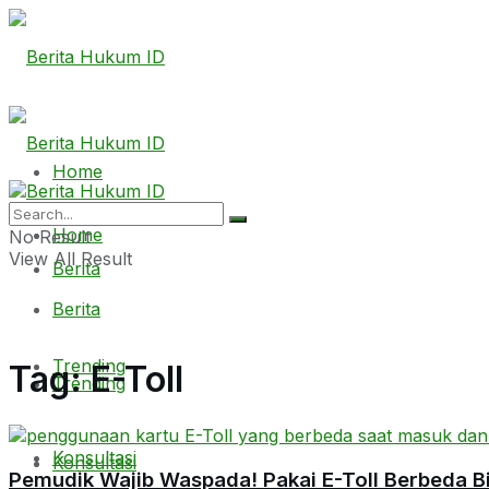
Home
Home
No Result
View All Result
Berita
Berita
Trending
Tag:
E-Toll
Trending
Konsultasi
Konsultasi
Pemudik Wajib Waspada! Pakai E-Toll Berbeda B