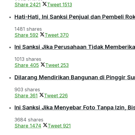
Share
2421
Tweet
1513
Hati-Hati, Ini Sanksi Penjual dan Pembeli R
1481 shares
Share
592
Tweet
370
Ini Sanksi Jika Perusahaan Tidak Memberik
1013 shares
Share
405
Tweet
253
Dilarang Mendirikan Bangunan di Pinggir S
903 shares
Share
361
Tweet
226
Ini Sanksi Jika Menyebar Foto Tanpa Izin, B
3684 shares
Share
1474
Tweet
921