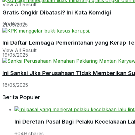
View All Result
Gratis Ongkir Dibatasi? Ini Kata Komdigi
No Result
21/05/2025
Ini Daftar Lembaga Pemerintahan yang Kerap Te
View All Result
19/05/2025
Ini Sanksi Jika Perusahaan Tidak Memberikan S
16/05/2025
Berita Populer
Ini Deretan Pasal Bagi Pelaku Kecelakaan Lal
6049 shares