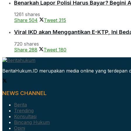
Benarkah Lapor Polisi Harus Bayar? Begini 
1261 shares
Share
504
Tweet
315
Viral IKD akan Menggantikan E-KTP, Ini Be
720 shares
Share
288
Tweet
180
BeritaHukum.ID merupakan media online yang terdepan d
NEWS CHANNEL
Berita
Trending
Konsultasi
Bincang Hukum
Opini