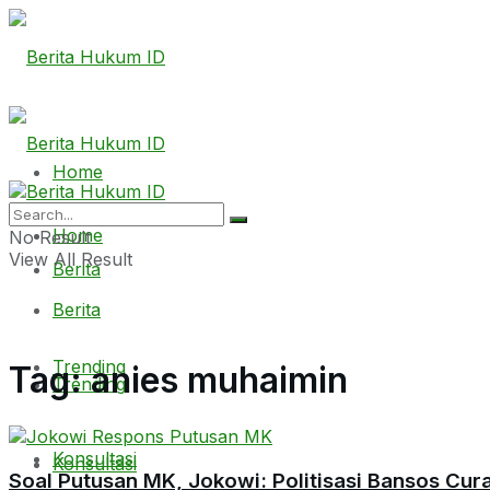
Home
Home
No Result
View All Result
Berita
Berita
Trending
Tag:
anies muhaimin
Trending
Konsultasi
Konsultasi
Soal Putusan MK, Jokowi: Politisasi Bansos Cur