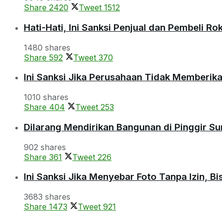
Share
2420
Tweet
1512
Hati-Hati, Ini Sanksi Penjual dan Pembeli R
1480 shares
Share
592
Tweet
370
Ini Sanksi Jika Perusahaan Tidak Memberik
1010 shares
Share
404
Tweet
253
Dilarang Mendirikan Bangunan di Pinggir S
902 shares
Share
361
Tweet
226
Ini Sanksi Jika Menyebar Foto Tanpa Izin, B
3683 shares
Share
1473
Tweet
921