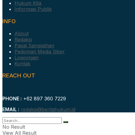
Hukum Kita
Informasi Publik
INFO
About
Redaksi
Pasal Sanggahan
Pedoman Media Siber
Lowongan
Kontak
REACH OUT
PHONE :
+62 897 360 7229
EMAIL :
redaksi@beritahukum.id
No Result
View All Result