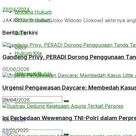
23/04/2024
Bincang Hukum
Bincang Hukum
JAKARTA- Presiden Joko Widodo (Jokowi) akhirnya angkat
Berita Terkini
Opini
Opini
Hukum Kita
Gandeng Privy, PERADI Dorong Penggunaan Tanda
05/06/2026
Hukum Kita
Informasi Publik
Urgensi Pengawasan Daycare: Membedah Kasus L
26/04/2026
Informasi Publik
Ini Perbedaan Wewenang TNI-Polri dalam Perpr
No Result
23/05/2025